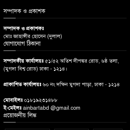
সমাজের সমন্বিত ভূমিকা প্রয়োজন :
স্বাস্থ্য প্রতিমন্ত্রী
সম্পাদক ও প্রকাশক
পররাষ্ট্রমন্ত্রীর কা‌ছে ইউএনডিপির
সম্পাদক ও প্রকাশকঃ
৬
আবাসিক প্রতিনিধির পরিচয়পত্র
মোঃ জাহাঙ্গীর হোসেন (দুলাল)
পেশ
যোগাযোগ ঠিকানা
শেয়ার কেলেঙ্কারি: সাকিবের বিরুদ্ধে
৭
সম্পাদকীয় কার্যালয়ঃ
৫১/৫২ অতিশ দীপঙ্কর রোড, ৬ষ্ঠ তলা,
তদন্ত শেষ পর্যায়ে, দ্রুত চার্জশিট
(মুগদা বিশ্ব রোড) ঢাকা - ১২১৪।
রাতের মধ্যে ঢাকাসহ ১০ অঞ্চলে
প্রাকাশিত কার্যালয়ঃ
৬০ নং দক্ষিন মুগদা পাড়া, ঢাকা - ১২১৪
৮
ঝড়বৃষ্টির পূর্বাভাস
মোবাইলঃ
০১৮১৯২৩১৪৮৮
প্রধানমন্ত্রীর সঙ্গে দেখা করে স্বপ্নপূরণ
ই-মেইলঃ
ainbartabd @gmail.com
৯
অনুশ্রীর, মিলল হারমোনিয়াম
প্রয়োজনীয় লিঙ্ক
উপহার