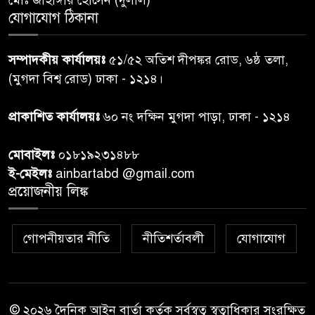
পেশ
যোগাযোগ ঠিকানা
শেয়ার কেলেঙ্কারি: সাকিবের বিরুদ্ধে
৭
সম্পাদকীয় কার্যালয়ঃ
৫১/৫২ অতিশ দীপঙ্কর রোড, ৬ষ্ঠ তলা,
তদন্ত শেষ পর্যায়ে, দ্রুত চার্জশিট
(মুগদা বিশ্ব রোড) ঢাকা - ১২১৪।
রাতের মধ্যে ঢাকাসহ ১০ অঞ্চলে
প্রাকাশিত কার্যালয়ঃ
৬০ নং দক্ষিন মুগদা পাড়া, ঢাকা - ১২১৪
৮
ঝড়বৃষ্টির পূর্বাভাস
মোবাইলঃ
০১৮১৯২৩১৪৮৮
প্রধানমন্ত্রীর সঙ্গে দেখা করে স্বপ্নপূরণ
ই-মেইলঃ
ainbartabd @gmail.com
৯
অনুশ্রীর, মিলল হারমোনিয়াম
প্রয়োজনীয় লিঙ্ক
উপহার
গোপনীয়তার নীতি
নীতিশর্তাবলী
যোগাযোগ
২০ আগস্ট রাষ্ট্রপতি নির্বাচন,
১০
তফসিল প্রকাশ নির্বাচন কমিশনের
© ২০২৬ দৈনিক আইন বার্তা কর্তৃক সর্বস্বত্ব স্বত্বাধিকার সংরক্ষিত