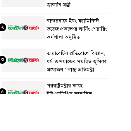
জ্বালানি মন্ত্রী
বান্দরবানে ইয়ং ফ্যামিনিস্ট
২
ভয়েজ প্রকল্পের লার্নিং শেয়ারিং
কর্মশালা অনুষ্ঠিত
ডায়াবেটিস প্রতিরোধে বিজ্ঞান,
৩
ধর্ম ও সমাজের সমন্বিত ভূমিকা
প্রয়োজন : স্বাস্থ্য প্রতিমন্ত্রী
পররাষ্ট্রমন্ত্রীর কা‌ছে
৪
ইউএনডিপির আবাসিক
প্রতিনিধির পরিচয়পত্র পেশ
শেয়ার কেলেঙ্কারি: সাকিবের
৫
বিরুদ্ধে তদন্ত শেষ পর্যায়ে, দ্রুত