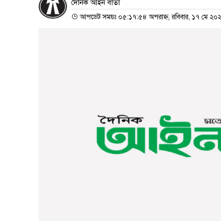
দৈনিক আইন বার্তা
আপডেট সময়ঃ ০৫:১৭:৫৪ অপরাহ্ন, রবিবার, ১৭ মে ২০