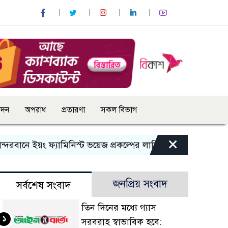
োদন
অপরাধ
প্রতারণা
সকল বিভাগ
×
ানে ইয়ং ফ্যামিনিস্ট ভয়েজ প্রকল্পের লার্নিং শেয়ারিং কর্মশালা অনুষ্ঠ
জনপ্রিয় সংবাদ
সর্বশেষ সংবাদ
তিন দিনের মধ্যে গ্যাস
১
সরবরাহ স্বাভাবিক হবে: