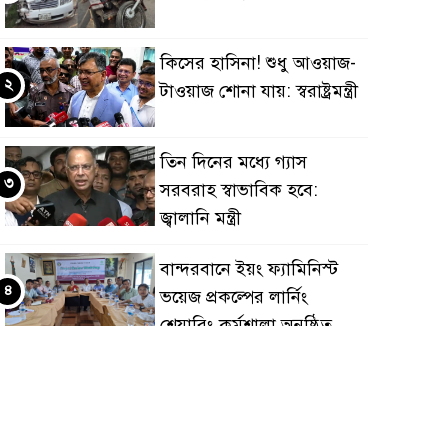
কিসের হাসিনা! শুধু আওয়াজ-
২
টাওয়াজ শোনা যায়: স্বরাষ্ট্রমন্ত্রী
তিন দিনের মধ্যে গ্যাস
৩
সরবরাহ স্বাভাবিক হবে:
জ্বালানি মন্ত্রী
বান্দরবানে ইয়ং ফ্যামিনিস্ট
৪
ভয়েজ প্রকল্পের লার্নিং
শেয়ারিং কর্মশালা অনুষ্ঠিত
ডায়াবেটিস প্রতিরোধে বিজ্ঞান,
৫
ধর্ম ও সমাজের সমন্বিত ভূমিকা
প্রয়োজন : স্বাস্থ্য প্রতিমন্ত্রী