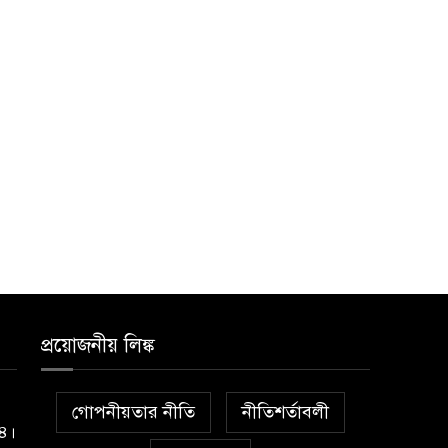
২০ আগস্ট রাষ্ট্রপতি নির্বাচন,
১০
তফসিল প্রকাশ নির্বাচন
কমিশনের
প্রয়োজনীয় লিঙ্ক
গোপনীয়তার নীতি
নীতিশর্তাবলী
১৪।