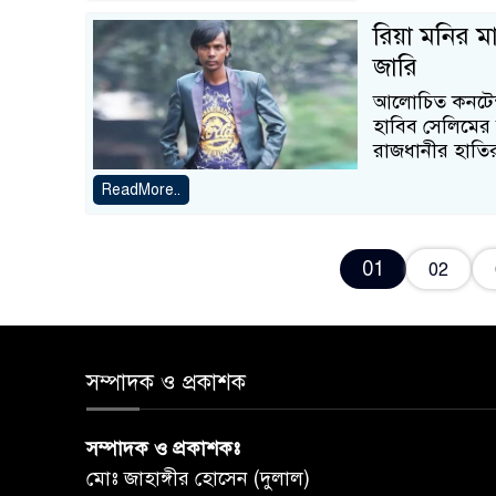
রিয়া মনির মা
জারি
আলোচিত কনটেন
হাবিব সেলিমের ব
রাজধানীর হাতি
ReadMore..
01
02
সম্পাদক ও প্রকাশক
সম্পাদক ও প্রকাশকঃ
মোঃ জাহাঙ্গীর হোসেন (দুলাল)