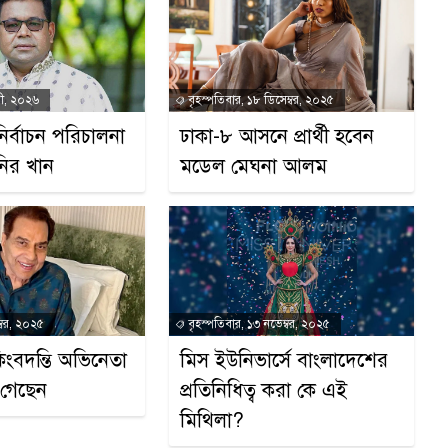
রী, ২০২৬
বৃহস্পতিবার, ১৮ ডিসেম্বর, ২০২৫
ির্বাচন পরিচালনা
ঢাকা-৮ আসনে প্রার্থী হবেন
নির খান
মডেল মেঘনা আলম
্বর, ২০২৫
বৃহস্পতিবার, ১৩ নভেম্বর, ২০২৫
ংবদন্তি অভিনেতা
মিস ইউনিভার্সে বাংলাদেশের
রা গেছেন
প্রতিনিধিত্ব করা কে এই
মিথিলা?