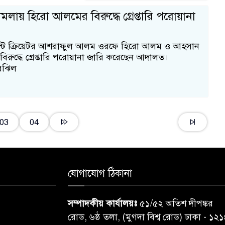
মলায় হিরো আলমের বিরুদ্ধে গ্রেপ্তারি পরোয়ানা
্ট ক্রিয়েটর আশরাফুল আলম ওরফে হিরো আলম ও আহসান
িরুদ্ধে গ্রেপ্তারি পরোয়ানা জারি করেছেন আদালত।
রঝিল
03
04
যোগাযোগ ঠিকানা
সম্পাদকীয় কার্যালয়ঃ
৫১/৫২ অতিশ দীপঙ্কর
রোড, ৬ষ্ঠ তলা, (মুগদা বিশ্ব রোড) ঢাকা - ১২