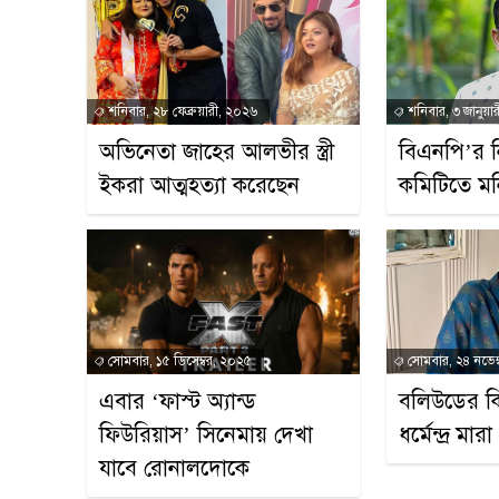
শনিবার, ২৮ ফেব্রুয়ারী, ২০২৬
শনিবার, ৩ জানুয়া
অভিনেতা জাহের আলভীর স্ত্রী
বিএনপি’র ন
ইকরা আত্মহত্যা করেছেন
কমিটিতে ম
সোমবার, ১৫ ডিসেম্বর, ২০২৫
সোমবার, ২৪ নভেম
এবার ‘ফাস্ট অ্যান্ড
বলিউডের কি
ফিউরিয়াস’ সিনেমায় দেখা
ধর্মেন্দ্র মা
যাবে রোনালদোকে