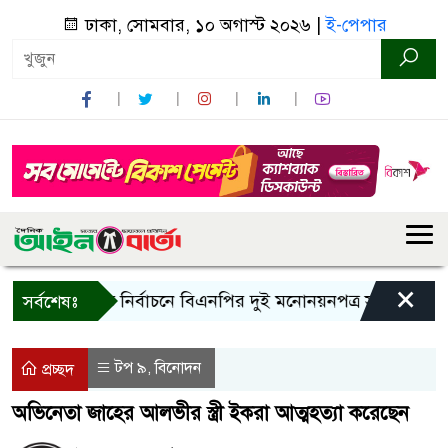
ঢাকা, সোমবার, ১০ অগাস্ট ২০২৬ |
ই-পেপার
×
র
রাষ্ট্রপতি নির্বাচনে বিএনপির দুই মনোনয়নপত্র সংগ্রহ
কাল
সর্বশেষঃ
টপ ৯
বিনোদন
,
প্রচ্ছদ
অভিনেতা জাহের আলভীর স্ত্রী ইকরা আত্মহত্যা করেছেন