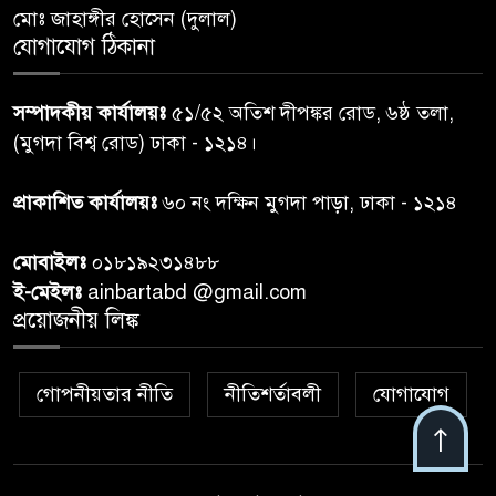
মোঃ জাহাঙ্গীর হোসেন (দুলাল)
গাজার ধ্বংসস্তূপে মিলল আরও ১৯
যোগাযোগ ঠিকানা
৭
লাশ, নিখোঁজ ৮ হাজারের বেশি
সম্পাদকীয় কার্যালয়ঃ
৫১/৫২ অতিশ দীপঙ্কর রোড, ৬ষ্ঠ তলা,
কুলাউড়া সীমান্তে বিএসএফের
(মুগদা বিশ্ব রোড) ঢাকা - ১২১৪।
৮
গুলিতে বাংলাদেশি যুবক নিহত
প্রাকাশিত কার্যালয়ঃ
৬০ নং দক্ষিন মুগদা পাড়া, ঢাকা - ১২১৪
বাংলাদেশি বৃদ্ধকে বিএসএফ ধরে
৯
মোবাইলঃ
০১৮১৯২৩১৪৮৮
নেওয়ার পর ভারতীয় নাগরিক আটক
ই-মেইলঃ
ainbartabd @gmail.com
প্রয়োজনীয় লিঙ্ক
বগুড়ায় প্রাইভেটকারের ধাক্কায় স্বামী-
১০
স্ত্রী নিহত
গোপনীয়তার নীতি
নীতিশর্তাবলী
যোগাযোগ