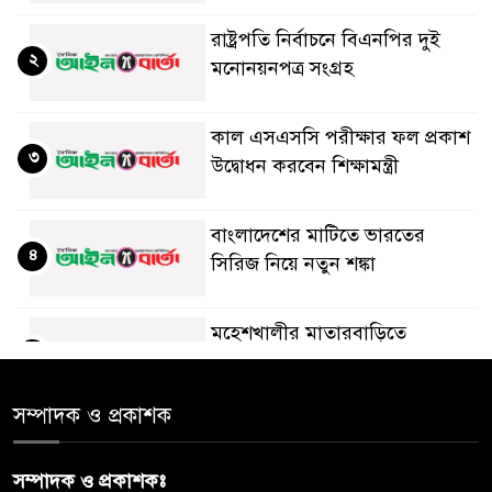
রাষ্ট্রপতি নির্বাচনে বিএনপির দুই
২
মনোনয়নপত্র সংগ্রহ
কাল এসএসসি পরীক্ষার ফল প্রকাশ
৩
উদ্বোধন করবেন শিক্ষামন্ত্রী
বাংলাদেশের মাটিতে ভারতের
৪
সিরিজ নিয়ে নতুন শঙ্কা
মহেশখালীর মাতারবাড়িতে
৫
পৌঁছেছেন প্রধানমন্ত্রী
সম্পাদক ও প্রকাশক
ডিএমপির অভিযানে ৫০৪ জন
৬
গ্রেপ্তার, মামলা ৩৫
সম্পাদক ও প্রকাশকঃ