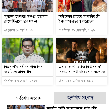
সুমনের জানাজা সম্পন্ন, স্বজনরা
অভিনেতা জাহের আলভীর স্ত্রী
দেশে ফিরলে হবে দাফন
ইকরা আত্মহত্যা করেছেন
বুধবার, ১৮ মার্চ, ২০২৬
শনিবার, ২৮ ফেব্রুয়ারী, ২০২৬
বিএনপি’র নির্বাচন পরিচালনা
এবার ‘ফাস্ট অ্যান্ড ফিউরিয়াস’
কমিটিতে মনির খান
সিনেমায় দেখা যাবে রোনালদোকে
শনিবার, ৩ জানুয়ারী, ২০২৬
সোমবার, ১৫ ডিসেম্বর, ২০২৫
জনপ্রিয় সংবাদ
সর্বশেষ সংবাদ
কর্নেল অলি আহমদকে রাষ্ট্রপতি