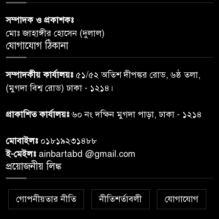
৬
গ্রেপ্তার, মামলা ৩৫
সম্পাদক ও প্রকাশকঃ
মোঃ জাহাঙ্গীর হোসেন (দুলাল)
গাজার ধ্বংসস্তূপে মিলল আরও ১৯
যোগাযোগ ঠিকানা
৭
লাশ, নিখোঁজ ৮ হাজারের বেশি
সম্পাদকীয় কার্যালয়ঃ
৫১/৫২ অতিশ দীপঙ্কর রোড, ৬ষ্ঠ তলা,
কুলাউড়া সীমান্তে বিএসএফের
(মুগদা বিশ্ব রোড) ঢাকা - ১২১৪।
৮
গুলিতে বাংলাদেশি যুবক নিহত
প্রাকাশিত কার্যালয়ঃ
৬০ নং দক্ষিন মুগদা পাড়া, ঢাকা - ১২১৪
বাংলাদেশি বৃদ্ধকে বিএসএফ ধরে
৯
মোবাইলঃ
০১৮১৯২৩১৪৮৮
নেওয়ার পর ভারতীয় নাগরিক আটক
ই-মেইলঃ
ainbartabd @gmail.com
প্রয়োজনীয় লিঙ্ক
বগুড়ায় প্রাইভেটকারের ধাক্কায় স্বামী-
১০
স্ত্রী নিহত
গোপনীয়তার নীতি
নীতিশর্তাবলী
যোগাযোগ