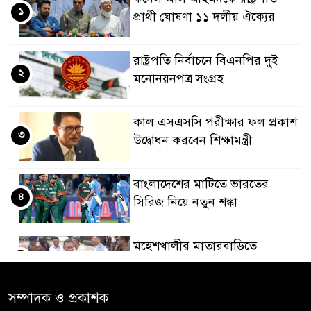
১
প্রার্থী ঘোষণা ১১ দলীয় ঐক্যের
রাষ্ট্রপতি নির্বাচনে বিএনপির দুই
২
মনোনয়নপত্র সংগ্রহ
কাল এসএসসি পরীক্ষার ফল প্রকাশ
৩
উদ্বোধন করবেন শিক্ষামন্ত্রী
বাংলাদেশের মাটিতে ভারতের
৪
সিরিজ নিয়ে নতুন শঙ্কা
মহেশখালীর মাতারবাড়িতে
৫
পৌঁছেছেন প্রধানমন্ত্রী
সম্পাদক ও প্রকাশক
ডিএমপির অভিযানে ৫০৪ জন