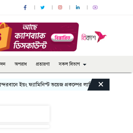
োদন
অপরাধ
প্রতারণা
সকল বিভাগ
×
দরবানে ইয়ং ফ্যামিনিস্ট ভয়েজ প্রকল্পের লার্নিং শেয়ারিং কর্মশালা অন