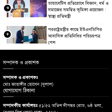
ডায়াবেটিস প্রতিরোধে বিজ্ঞান, ধর্ম ও
৩
সমাজের সমন্বিত ভূমিকা প্রয়োজন :
স্বাস্থ্য প্রতিমন্ত্রী
পররাষ্ট্রমন্ত্রীর কা‌ছে ইউএনডিপির
৪
আবাসিক প্রতিনিধির পরিচয়পত্র
পেশ
শেয়ার কেলেঙ্কারি: সাকিবের বিরুদ্ধে
৫
সম্পাদক ও প্রকাশক
তদন্ত শেষ পর্যায়ে, দ্রুত চার্জশিট
সম্পাদক ও প্রকাশকঃ
রাতের মধ্যে ঢাকাসহ ১০ অঞ্চলে
৬
মোঃ জাহাঙ্গীর হোসেন (দুলাল)
ঝড়বৃষ্টির পূর্বাভাস
যোগাযোগ ঠিকানা
প্রধানমন্ত্রীর সঙ্গে দেখা করে স্বপ্নপূরণ
৭
সম্পাদকীয় কার্যালয়ঃ
৫১/৫২ অতিশ দীপঙ্কর রোড, ৬ষ্ঠ তলা,
অনুশ্রীর, মিলল হারমোনিয়াম