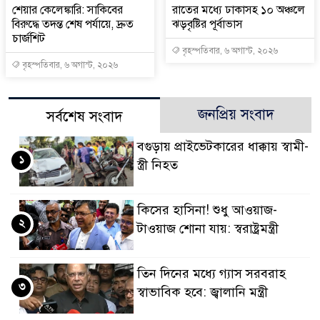
শেয়ার কেলেঙ্কারি: সাকিবের
রাতের মধ্যে ঢাকাসহ ১০ অঞ্চলে
বিরুদ্ধে তদন্ত শেষ পর্যায়ে, দ্রুত
ঝড়বৃষ্টির পূর্বাভাস
চার্জশিট
বৃহস্পতিবার, ৬ অগাস্ট, ২০২৬
বৃহস্পতিবার, ৬ অগাস্ট, ২০২৬
জনপ্রিয় সংবাদ
সর্বশেষ সংবাদ
বগুড়ায় প্রাইভেটকারের ধাক্কায় স্বামী-
১
স্ত্রী নিহত
কিসের হাসিনা! শুধু আওয়াজ-
২
টাওয়াজ শোনা যায়: স্বরাষ্ট্রমন্ত্রী
তিন দিনের মধ্যে গ্যাস সরবরাহ
৩
স্বাভাবিক হবে: জ্বালানি মন্ত্রী