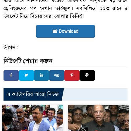
তার আগে সালমানের মতোই অধিনায়ক মাসুদকে ৭১ রানে
ড্রেসিংরুমের পথ দেখান তাইজুল। সবমিলিয়ে ১১৩ রানে ৪
উইকেট নিয়ে দিনের সেরা বোলার তিনিই।
📸 Download
ট্যাগস :
নিউজটি শেয়ার করুন
এ ক্যাটাগরির আরো নিউজ