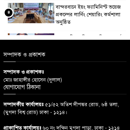
বান্দরবানে ইয়ং ফ্যামিনিস্ট ভয়েজ
৪
প্রকল্পের লার্নিং শেয়ারিং কর্মশালা
অনুষ্ঠিত
ডায়াবেটিস প্রতিরোধে বিজ্ঞান, ধর্ম ও
৫
সমাজের সমন্বিত ভূমিকা প্রয়োজন :
স্বাস্থ্য প্রতিমন্ত্রী
সম্পাদক ও প্রকাশক
পররাষ্ট্রমন্ত্রীর কা‌ছে ইউএনডিপির
সম্পাদক ও প্রকাশকঃ
৬
আবাসিক প্রতিনিধির পরিচয়পত্র
মোঃ জাহাঙ্গীর হোসেন (দুলাল)
পেশ
যোগাযোগ ঠিকানা
শেয়ার কেলেঙ্কারি: সাকিবের বিরুদ্ধে
৭
সম্পাদকীয় কার্যালয়ঃ
৫১/৫২ অতিশ দীপঙ্কর রোড, ৬ষ্ঠ তলা,
তদন্ত শেষ পর্যায়ে, দ্রুত চার্জশিট
(মুগদা বিশ্ব রোড) ঢাকা - ১২১৪।
রাতের মধ্যে ঢাকাসহ ১০ অঞ্চলে
প্রাকাশিত কার্যালয়ঃ
৬০ নং দক্ষিন মুগদা পাড়া, ঢাকা - ১২১৪
৮