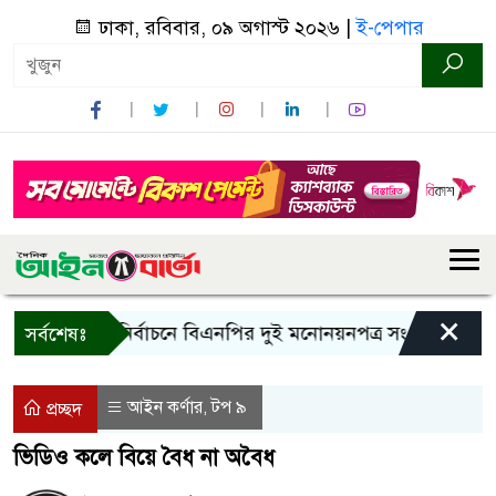
ঢাকা, রবিবার, ০৯ অগাস্ট ২০২৬ |
ই-পেপার
×
রাষ্ট্রপতি নির্বাচনে বিএনপির দুই মনোনয়নপত্র সংগ্রহ
কাল এস
সর্বশেষঃ
আইন কর্ণার
টপ ৯
,
প্রচ্ছদ
ভিডিও কলে বিয়ে বৈধ না অবৈধ