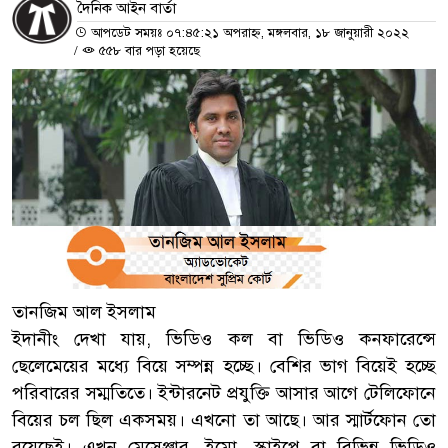
দৈনিক আইন বার্তা
আপডেট সময়ঃ ০৭:৪৫:২১ অপরাহ্ন, মঙ্গলবার, ১৮ জানুয়ারী ২০২২
/
৫৫৮ বার পড়া হয়েছে
তানজিম আল ইসলাম
ইদানীং দেখা যায়, ভিডিও কল বা ভিডিও কনফারেন্সে
ছেলেমেয়ের মধ্যে বিয়ে সম্পন্ন হচ্ছে। বেশির ভাগ বিয়েই হচ্ছে
পরিবারের সম্মতিতে। ইন্টারনেট প্রযুক্তি আসার আগে টেলিফোনে
বিয়ের চল ছিল একসময়। এখনো তা আছে। আর স্মার্টফোন তো
রয়েছেই। এখন মেসেঞ্জার, ইমো, স্কাইপে বা বিভিন্ন ভিডিও