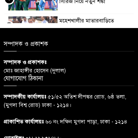
সিরিজ নিয়ে নতুন শঙ্কা
মহেশখালীর মাতারবাড়িতে
৫
পৌঁছেছেন প্রধানমন্ত্রী
সম্পাদক ও প্রকাশক
ডিএমপির অভিযানে ৫০৪ জন
৬
গ্রেপ্তার, মামলা ৩৫
সম্পাদক ও প্রকাশকঃ
মোঃ জাহাঙ্গীর হোসেন (দুলাল)
গাজার ধ্বংসস্তূপে মিলল আরও ১৯
যোগাযোগ ঠিকানা
৭
লাশ, নিখোঁজ ৮ হাজারের বেশি
সম্পাদকীয় কার্যালয়ঃ
৫১/৫২ অতিশ দীপঙ্কর রোড, ৬ষ্ঠ তলা,
কুলাউড়া সীমান্তে বিএসএফের
(মুগদা বিশ্ব রোড) ঢাকা - ১২১৪।
৮
গুলিতে বাংলাদেশি যুবক নিহত
প্রাকাশিত কার্যালয়ঃ
৬০ নং দক্ষিন মুগদা পাড়া, ঢাকা - ১২১৪
বাংলাদেশি বৃদ্ধকে বিএসএফ ধরে
৯