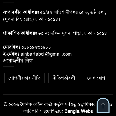
প্রধানমন্ত্রীর সঙ্গে দেখা করে স্বপ্নপূরণ
৭
সম্পাদকীয় কার্যালয়ঃ
৫১/৫২ অতিশ দীপঙ্কর রোড, ৬ষ্ঠ তলা,
অনুশ্রীর, মিলল হারমোনিয়াম
(মুগদা বিশ্ব রোড) ঢাকা - ১২১৪।
উপহার
প্রাকাশিত কার্যালয়ঃ
৬০ নং দক্ষিন মুগদা পাড়া, ঢাকা - ১২১৪
২০ আগস্ট রাষ্ট্রপতি নির্বাচন,
৮
তফসিল প্রকাশ নির্বাচন কমিশনের
মোবাইলঃ
০১৮১৯২৩১৪৮৮
ই-মেইলঃ
ainbartabd @gmail.com
বান্দরবান বিজিবি সেক্টর সদর দপ্তর
প্রয়োজনীয় লিঙ্ক
৯
এর ব্যবস্থাপনায় বন্যা দুর্গতদের
মাঝে মেডিকেল ক্যাম্পেইন
গোপনীয়তার নীতি
নীতিশর্তাবলী
যোগাযোগ
বান্দরবানের লংলেই পাড়ায়
১০
বাংলাদেশ সেনাবাহিনীর উদ্যোগে
স্থাপিত সৌরচালিত সুপেয় পানির
পাম্প উদ্বোধন
© ২০২৬ দৈনিক আইন বার্তা কর্তৃক সর্বস্বত্ব স্বত্বাধিকার সংরক্ষিত
কারিগরি সহযোগিতায়:
Bangla Webs