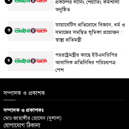
প্রকল্পের লার্নিং শেয়ারিং কর্মশালা
অনুষ্ঠিত
ডায়াবেটিস প্রতিরোধে বিজ্ঞান, ধর্ম ও
৩
সমাজের সমন্বিত ভূমিকা প্রয়োজন :
স্বাস্থ্য প্রতিমন্ত্রী
পররাষ্ট্রমন্ত্রীর কা‌ছে ইউএনডিপির
৪
আবাসিক প্রতিনিধির পরিচয়পত্র
পেশ
শেয়ার কেলেঙ্কারি: সাকিবের বিরুদ্ধে
৫
সম্পাদক ও প্রকাশক
তদন্ত শেষ পর্যায়ে, দ্রুত চার্জশিট
সম্পাদক ও প্রকাশকঃ
রাতের মধ্যে ঢাকাসহ ১০ অঞ্চলে
৬
মোঃ জাহাঙ্গীর হোসেন (দুলাল)
ঝড়বৃষ্টির পূর্বাভাস
যোগাযোগ ঠিকানা