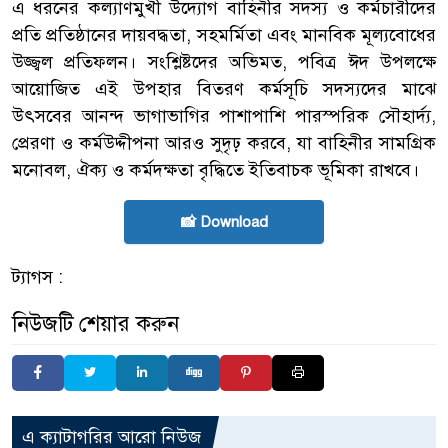
এ ধরনের কল্যাণমুখী উদ্যোগ বাহিনীর সদস্য ও কর্মচারীদের
প্রতি প্রতিষ্ঠানের দায়বদ্ধতা, সহমর্মিতা এবং মানবিক মূল্যবোধের
উজ্জ্বল প্রতিফলন। সংশ্লিষ্টদের অভিমত, পবিত্র ঈদ উপলক্ষে
আয়োজিত এই উপহার বিতরণ কর্মসূচি সদস্যদের মাঝে
উৎসবের আনন্দ ভাগাভাগির পাশাপাশি পারস্পরিক সৌহার্দ্য,
প্রেরণা ও কর্মউদ্দীপনা আরও সুদৃঢ় করবে, যা বাহিনীর সামগ্রিক
মনোবল, ঐক্য ও কর্মদক্ষতা বৃদ্ধিতে ইতিবাচক ভূমিকা রাখবে।
📸 Download
ট্যাগস :
নিউজটি শেয়ার করুন
এ ক্যাটাগরির আরো নিউজ