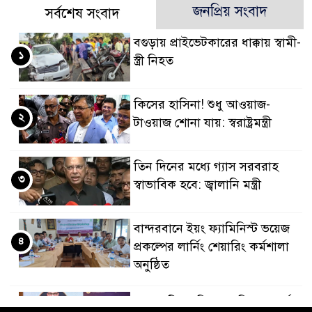
জনপ্রিয় সংবাদ
সর্বশেষ সংবাদ
বগুড়ায় প্রাইভেটকারের ধাক্কায় স্বামী-
১
স্ত্রী নিহত
কিসের হাসিনা! শুধু আওয়াজ-
২
টাওয়াজ শোনা যায়: স্বরাষ্ট্রমন্ত্রী
তিন দিনের মধ্যে গ্যাস সরবরাহ
৩
স্বাভাবিক হবে: জ্বালানি মন্ত্রী
বান্দরবানে ইয়ং ফ্যামিনিস্ট ভয়েজ
৪
প্রকল্পের লার্নিং শেয়ারিং কর্মশালা
অনুষ্ঠিত
ডায়াবেটিস প্রতিরোধে বিজ্ঞান, ধর্ম ও