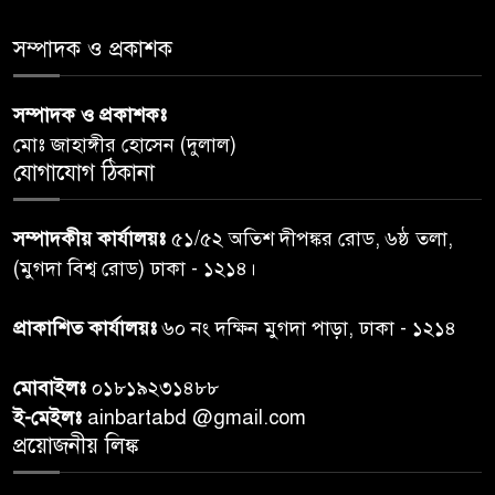
৫
সমাজের সমন্বিত ভূমিকা প্রয়োজন :
স্বাস্থ্য প্রতিমন্ত্রী
সম্পাদক ও প্রকাশক
পররাষ্ট্রমন্ত্রীর কা‌ছে ইউএনডিপির
সম্পাদক ও প্রকাশকঃ
৬
আবাসিক প্রতিনিধির পরিচয়পত্র
মোঃ জাহাঙ্গীর হোসেন (দুলাল)
পেশ
যোগাযোগ ঠিকানা
শেয়ার কেলেঙ্কারি: সাকিবের বিরুদ্ধে
৭
সম্পাদকীয় কার্যালয়ঃ
৫১/৫২ অতিশ দীপঙ্কর রোড, ৬ষ্ঠ তলা,
তদন্ত শেষ পর্যায়ে, দ্রুত চার্জশিট
(মুগদা বিশ্ব রোড) ঢাকা - ১২১৪।
রাতের মধ্যে ঢাকাসহ ১০ অঞ্চলে
প্রাকাশিত কার্যালয়ঃ
৬০ নং দক্ষিন মুগদা পাড়া, ঢাকা - ১২১৪
৮
ঝড়বৃষ্টির পূর্বাভাস
মোবাইলঃ
০১৮১৯২৩১৪৮৮
প্রধানমন্ত্রীর সঙ্গে দেখা করে স্বপ্নপূরণ
ই-মেইলঃ
ainbartabd @gmail.com
৯
অনুশ্রীর, মিলল হারমোনিয়াম
প্রয়োজনীয় লিঙ্ক
উপহার