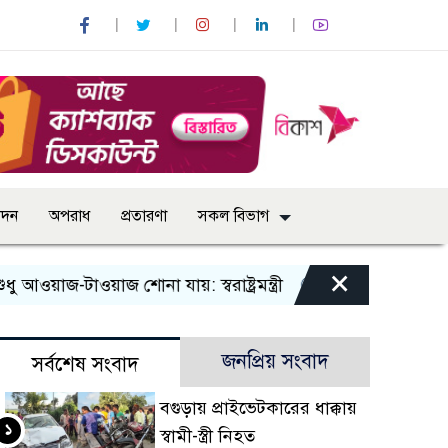
োদন
অপরাধ
প্রতারণা
সকল বিভাগ
×
জ-টাওয়াজ শোনা যায়: স্বরাষ্ট্রমন্ত্রী
তিন দিনের মধ্যে গ্যাস সরবর
জনপ্রিয় সংবাদ
সর্বশেষ সংবাদ
বগুড়ায় প্রাইভেটকারের ধাক্কায়
১
স্বামী-স্ত্রী নিহত