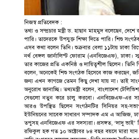
নিজস্ব প্রতিবেদক :
তথ্য ও সম্প্রচার মন্ত্রী ড. হাছান মাহমুদ বলেছেন, দ
পারি। তাদেরকে উপযুক্ত শিক্ষা দিতে পারি। শিশু সংগ
এসব কথা বলেন তিনি। শুক্রবার বেলা ১১টায় ঢাকা রিপ
নর্থ বেঙ্গল জার্নালিস্ট ফোরাম (এনবিজেএফ), ঢাকা। স
তার কাজের প্রতি একনিষ্ঠ ও দায়িত্বশীল ছিলেন। তিনি শ
বলেন, অনেকেই শিশু সংগঠক হিসেবে কাজ করছেন, জড়িত
জন্য এখন কাগজে তেমন কিছু দেখা যায় না। তাই সাংব
অনুরোধ জানাচ্ছি। তথ্যমন্ত্রী বলেন, বাংলাদেশ টেলিভিশ
সেগুলো নতুন করে চালু করবো। এনবিজেএফ-এর সাধ
আরও উপস্থিত ছিলেন সংগঠনটির সিনিয়র সহ-সভা
ইউনিয়নের সাবেক সাধারণ সম্পাদক এম এ আজিজ, ঢাক
তপুসহ এনবিজেএফ এর সদস্যরা। প্রসঙ্গত, ‘দাদু ভাই’ হ
রফিকুল হক গত ১০ অক্টোবর ৮৪ বছর বয়সে মারা যান। 