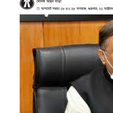
দৈনিক আইন বার্তা
আপডেট সময়ঃ ০৮:৪২:২৮ অপরাহ্ন, শুক্রবার, ২২ অক্টো