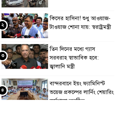
কিসের হাসিনা! শুধু আওয়াজ-
২
টাওয়াজ শোনা যায়: স্বরাষ্ট্রমন্ত্রী
তিন দিনের মধ্যে গ্যাস
৩
সরবরাহ স্বাভাবিক হবে:
জ্বালানি মন্ত্রী
বান্দরবানে ইয়ং ফ্যামিনিস্ট
৪
ভয়েজ প্রকল্পের লার্নিং শেয়ারিং
কর্মশালা অনুষ্ঠিত
ডায়াবেটিস প্রতিরোধে বিজ্ঞান,
৫
ধর্ম ও সমাজের সমন্বিত ভূমিকা
প্রয়োজন : স্বাস্থ্য প্রতিমন্ত্রী