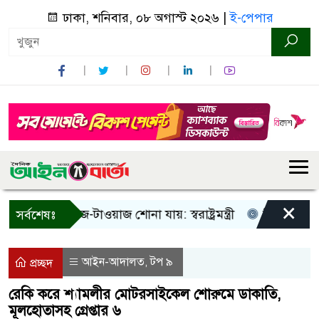
ঢাকা, শনিবার, ০৮ অগাস্ট ২০২৬ |
ই-পেপার
×
শুধু আওয়াজ-টাওয়াজ শোনা যায়: স্বরাষ্ট্রমন্ত্রী
তিন দিনের মধ্যে 
সর্বশেষঃ
আইন-আদালত
টপ ৯
,
প্রচ্ছদ
রেকি করে শ্যামলীর মোটরসাইকেল শোরুমে ডাকাতি,
মূলহোতাসহ গ্রেপ্তার ৬