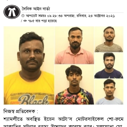
দৈনিক আইন বার্তা
আপডেট সময়ঃ ০৯:২৮:৩৪ অপরাহ্ন, রবিবার, ২৪ অক্টোবর ২০২১
/
৭৮৫ বার পড়া হয়েছে
নিজস্ব প্রতিবেদক :
শ্যামলীতে অবস্থিত ইডেন অটো’স মোটরসাইকেল শো-রুমে
ডাকাতির ঘটনার রহস্য উন্মোচন করেছে র‌্যাব। মূলহোতা মো.