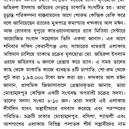
জহিরুল ইসলাম জহিরের নেতৃত্বে ডাকাতি সংঘটিত হয়। তারা
চূড়ান্ত পরিকল্পনা বাস্তবায়নের আগে শোরুম কেন্দ্রিক রেকি করে
বলে জানিয়েছেন র‌্যাবের মুখপাত্র কমান্ডার খন্দকার আল মঈন।
আজ রোববার দুপুরে কারওয়ানবাজারে র‌্যাব মিডিয়া সেন্টারে
আয়োজিত সংবাদ সম্মেলনে তিনি একথা জানান। এর আগে
শনিবার দক্ষিণ কেরানীগঞ্জ এবং সাভারের ধামরাই এলাকায়
অভিযান চালিয়ে ডাকাত চক্রের মূলহোতা মো. জহিরুল ইসলাম
ওরফে জহিরসহ ৬ জনকে গ্রেপ্তার করে র‌্যাব। এ সময় তাদের
কাছ থেকে ডাকাতি কাজে ব্যবহৃত ৪টি চাপাতি, শো-রুম থেকে
লুট করা ১,৯৩,০০০ টাকা জব্দ করা হয়। খন্দকার আল মঈন
জানান, প্রাথমিক জিজ্ঞাসাবাদে গ্রেপ্তারকৃতরা জানায়, তারা
মোহাম্মদপুর কেন্দ্রিক একটি সংঘবদ্ধ অপরাধী চক্রের সদস্য।
তাদের সদস্য সংখ্যা ৮-১০ জন। তারা সবাই এই এলাকায়
দীর্ঘদিন যাবৎ অস্থায়ীভাবে বসবাস করেছে এবং পরস্পরের
পরিচিত। চক্রটি ঢাকার মোহাম্মদপুর, বসিলা, শ্যামলী এবং
আশপাশের এলাকায় বিভিন্ন পলাতক শীর্ষ সন্ত্রাসীদের নাম