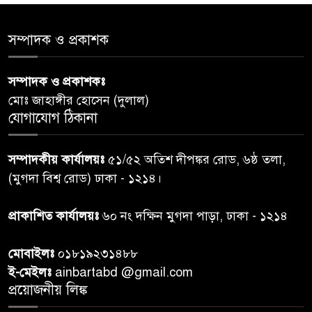
৫
সমাজের সমন্বিত ভূমিকা প্রয়োজন :
স্বাস্থ্য প্রতিমন্ত্রী
সম্পাদক ও প্রকাশক
পররাষ্ট্রমন্ত্রীর কা‌ছে ইউএনডিপির
সম্পাদক ও প্রকাশকঃ
৬
আবাসিক প্রতিনিধির পরিচয়পত্র
মোঃ জাহাঙ্গীর হোসেন (দুলাল)
পেশ
যোগাযোগ ঠিকানা
শেয়ার কেলেঙ্কারি: সাকিবের বিরুদ্ধে
৭
সম্পাদকীয় কার্যালয়ঃ
৫১/৫২ অতিশ দীপঙ্কর রোড, ৬ষ্ঠ তলা,
তদন্ত শেষ পর্যায়ে, দ্রুত চার্জশিট
(মুগদা বিশ্ব রোড) ঢাকা - ১২১৪।
রাতের মধ্যে ঢাকাসহ ১০ অঞ্চলে
প্রাকাশিত কার্যালয়ঃ
৬০ নং দক্ষিন মুগদা পাড়া, ঢাকা - ১২১৪
৮
ঝড়বৃষ্টির পূর্বাভাস
মোবাইলঃ
০১৮১৯২৩১৪৮৮
প্রধানমন্ত্রীর সঙ্গে দেখা করে স্বপ্নপূরণ
ই-মেইলঃ
ainbartabd @gmail.com
৯
অনুশ্রীর, মিলল হারমোনিয়াম
প্রয়োজনীয় লিঙ্ক
উপহার