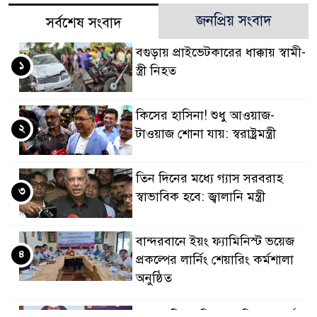
জনপ্রিয় সংবাদ
সর্বশেষ সংবাদ
বগুড়ায় প্রাইভেটকারের ধাক্কায় স্বামী-
১
স্ত্রী নিহত
কিসের হাসিনা! শুধু আওয়াজ-
২
টাওয়াজ শোনা যায়: স্বরাষ্ট্রমন্ত্রী
তিন দিনের মধ্যে গ্যাস সরবরাহ
৩
স্বাভাবিক হবে: জ্বালানি মন্ত্রী
বান্দরবানে ইয়ং ফ্যামিনিস্ট ভয়েজ
৪
প্রকল্পের লার্নিং শেয়ারিং কর্মশালা
অনুষ্ঠিত
ডায়াবেটিস প্রতিরোধে বিজ্ঞান, ধর্ম ও