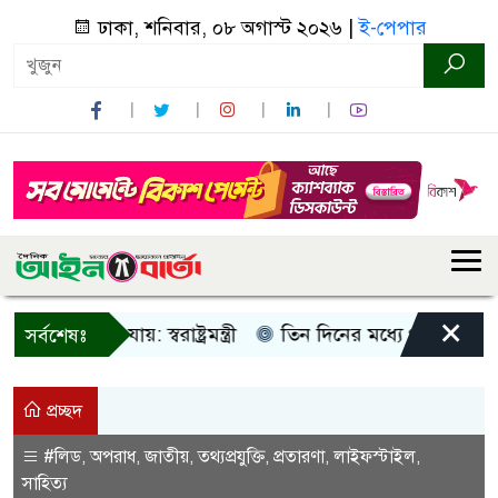
ঢাকা, শনিবার, ০৮ অগাস্ট ২০২৬ |
ই-পেপার
×
শোনা যায়: স্বরাষ্ট্রমন্ত্রী
তিন দিনের মধ্যে গ্যাস সরবরাহ স্বাভ
সর্বশেষঃ
প্রচ্ছদ
#লিড
অপরাধ
জাতীয়
তথ্যপ্রযুক্তি
প্রতারণা
লাইফস্টাইল
,
,
,
,
,
,
সাহিত্য