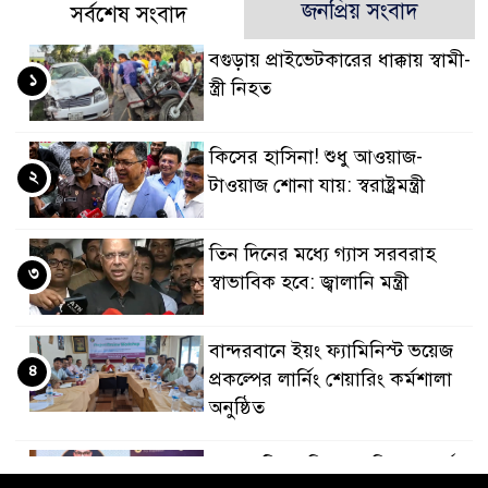
জনপ্রিয় সংবাদ
সর্বশেষ সংবাদ
বগুড়ায় প্রাইভেটকারের ধাক্কায় স্বামী-
১
স্ত্রী নিহত
কিসের হাসিনা! শুধু আওয়াজ-
২
টাওয়াজ শোনা যায়: স্বরাষ্ট্রমন্ত্রী
তিন দিনের মধ্যে গ্যাস সরবরাহ
৩
স্বাভাবিক হবে: জ্বালানি মন্ত্রী
বান্দরবানে ইয়ং ফ্যামিনিস্ট ভয়েজ
৪
প্রকল্পের লার্নিং শেয়ারিং কর্মশালা
অনুষ্ঠিত
ডায়াবেটিস প্রতিরোধে বিজ্ঞান, ধর্ম ও
৫