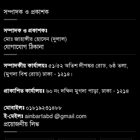
সমাজের সমন্বিত ভূমিকা প্রয়োজন :
স্বাস্থ্য প্রতিমন্ত্রী
সম্পাদক ও প্রকাশক
পররাষ্ট্রমন্ত্রীর কা‌ছে ইউএনডিপির
সম্পাদক ও প্রকাশকঃ
৬
আবাসিক প্রতিনিধির পরিচয়পত্র
মোঃ জাহাঙ্গীর হোসেন (দুলাল)
পেশ
যোগাযোগ ঠিকানা
শেয়ার কেলেঙ্কারি: সাকিবের বিরুদ্ধে
৭
সম্পাদকীয় কার্যালয়ঃ
৫১/৫২ অতিশ দীপঙ্কর রোড, ৬ষ্ঠ তলা,
তদন্ত শেষ পর্যায়ে, দ্রুত চার্জশিট
(মুগদা বিশ্ব রোড) ঢাকা - ১২১৪।
রাতের মধ্যে ঢাকাসহ ১০ অঞ্চলে
প্রাকাশিত কার্যালয়ঃ
৬০ নং দক্ষিন মুগদা পাড়া, ঢাকা - ১২১৪
৮
ঝড়বৃষ্টির পূর্বাভাস
মোবাইলঃ
০১৮১৯২৩১৪৮৮
প্রধানমন্ত্রীর সঙ্গে দেখা করে স্বপ্নপূরণ
ই-মেইলঃ
ainbartabd @gmail.com
৯
অনুশ্রীর, মিলল হারমোনিয়াম
প্রয়োজনীয় লিঙ্ক
উপহার