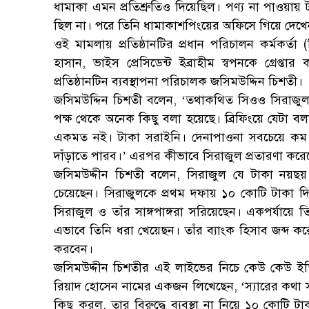
ধামাকা এমন প্রতিশ্রুতিও দিয়েছিল। পণ্য না পাওয়ায় 
ছিল না। পরে তিনি ধামাকাশপিংয়ের অফিসে গিয়ে দেখেন
ওই মামলায় প্রতিষ্ঠানটির প্রধান পরিচালন কর্মকর্ত
হাসান, ভাইস প্রেসিডেন্ট ইব্রাহীম স্বপনকে গ্রে
প্রতিষ্ঠানটিন ব্যবস্থাপনা পরিচালক জসিমউদ্দিন চিশতী।
জসিমউদ্দিন চিশতী বলেন, ‘তথাকথিত সিওও সিরাজুল ইস
পক্ষ থেকে অনেক কিছু বলা হয়েছে। ব্রিফিংয়ে যেটা ব
একমত নই। টাকা সরাইনি। দেনাপাওনা সবচেয়ে কম। আ
দাঁড়াতে পারব।’ এরপর কীভাবে সিরাজুল প্রতারণা করেছে
জসিমউদ্দীন চিশতী বলেন, সিরাজুল যে টাকা নয়ছয় ক
চেয়েছেন। সিরাজুলকে প্রথম দফায় ১০ কোটি টাকা 
সিরাজুল ও তাঁর সাঙ্গপাঙ্গরা সরিয়েছেন। একপর্যায়ে তি
এভাবে তিনি ধরা খেয়েছন। তাঁর ব্যাংক হিসাব জব্দ ক
করবেন।
জসিমউদ্দীন চিশতীর এই লাইভের নিচে কেউ কেউ ইতিব
রিয়াদ হোসেন নামের একজন লিখেছেন, ‘স্যারের কথা 
কিছু করল, তার বিরুদ্ধে ব্যবস্থা না নিয়ে ১০ কো