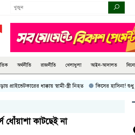
জাতিক
অর্থনীতি
রাজনীতি
খেলাধুলা
আইন-আদালত
বিন
ভেটকারের ধাক্কায় স্বামী-স্ত্রী নিহত
কিসের হাসিনা! শুধু আওয়াজ-টাও
র্স ধোঁয়াশা কাটছেই না