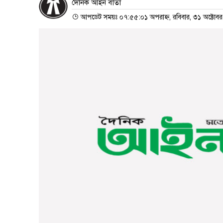
দৈনিক আইন বার্তা
আপডেট সময়ঃ ০৭:৫৫:০১ অপরাহ্ন, রবিবার, ৩১ অক্টোব