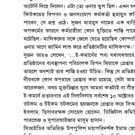
অ্যাটর্নি দিয়ে দিলেন। এটা তো ওনার ভুল ছিল। এখন
কিউকমের বিপণন ও জনসংযোগ কর্মকর্তা হুমায়ুন কবি
পাবেন, সে প্রশ্ন ওঠে। সুজন মাহমুদ নামের এক ব্যক
অপকর্মের কারণে কর্মচারীরা কোন যুক্তিতে শাস্তি পা
ঘটেছিল। মালিকদের সঙ্গে জেলে যেতে হয়েছিল কোম্পান
ওনার আগে জামিন লাভ করে প্রতিষ্ঠানটির মালিকপক্ষ।’
সুজন আরও লেখেন, ‘…ই-কমার্সের পণ্য যথাযথভাব
প্রতিষ্ঠানের ব্যবস্থাপনা পরিচালক রিপন মিয়াকে গ্রে
তাহলে অবশ্যই তার শাস্তি হওয়া উচিত। কিন্তু সে প্রতি
নীরবকে কোন অপরাধে গ্রেপ্তার করা হয়েছে, সেটা আম
আরেকজন, অথচ মুক্তচিন্তার যুগে আমরা কতটাই না নীর
ই-কমার্স প্রতারণার এই সিলসিলায় সর্বশেষ ১০ অক্টো
ডটকম ও উইকম ডটকমের ছয়জনকে গ্রেপ্তার করে সিআই
ইসলাম, হিসাবরক্ষক সোহেল হোসেন, ডিজিটাল কমিউনি
পারভেজ ও সুপারভাইজার মাসুম হাসান।
সিআইডির অতিরিক্ত উপপুলিশ মহাপরিদর্শক ইমাম হোসে