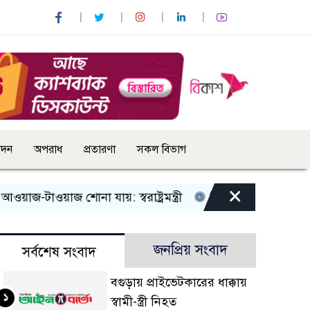
োদন
অপরাধ
প্রতারণা
সকল বিভাগ
×
য়াজ শোনা যায়: স্বরাষ্ট্রমন্ত্রী
তিন দিনের মধ্যে গ্যাস সরবরাহ স
জনপ্রিয় সংবাদ
সর্বশেষ সংবাদ
বগুড়ায় প্রাইভেটকারের ধাক্কায়
১
স্বামী-স্ত্রী নিহত