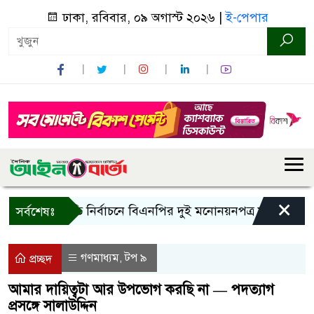
ঢাকা, রবিবার, ০৯ অগাস্ট ২০২৬ |
ই-পেপার
×
র
রাষ্ট্রপতি নির্বাচনে বিএনপির দুই মনোনয়নপত্র সংগ্রহ
কাল
সর্বশেষঃ
গণমাধ্যম
টপ ৯
,
প্রচ্ছদ
আমার দায়িত্বটা আর উপভোগ করছি না — পদত্যাগ
প্রসঙ্গে সালাউদ্দিন