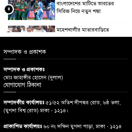
বাংলাদেশের মাটিতে ভারতের
৪
সিরিজ নিয়ে নতুন শঙ্কা
মহেশখালীর মাতারবাড়িতে
৫
পৌঁছেছেন প্রধানমন্ত্রী
সম্পাদক ও প্রকাশক
ডিএমপির অভিযানে ৫০৪ জন
৬
গ্রেপ্তার, মামলা ৩৫
সম্পাদক ও প্রকাশকঃ
মোঃ জাহাঙ্গীর হোসেন (দুলাল)
গাজার ধ্বংসস্তূপে মিলল আরও ১৯
যোগাযোগ ঠিকানা
৭
লাশ, নিখোঁজ ৮ হাজারের বেশি
সম্পাদকীয় কার্যালয়ঃ
৫১/৫২ অতিশ দীপঙ্কর রোড, ৬ষ্ঠ তলা,
কুলাউড়া সীমান্তে বিএসএফের
(মুগদা বিশ্ব রোড) ঢাকা - ১২১৪।
৮
গুলিতে বাংলাদেশি যুবক নিহত
প্রাকাশিত কার্যালয়ঃ
৬০ নং দক্ষিন মুগদা পাড়া, ঢাকা - ১২১৪