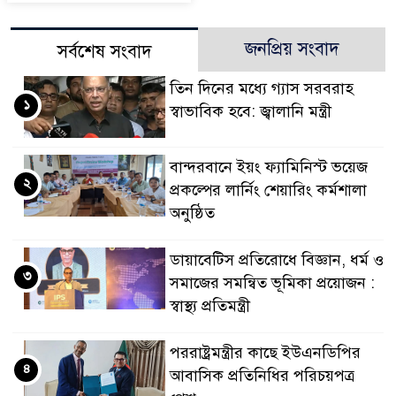
জনপ্রিয় সংবাদ
সর্বশেষ সংবাদ
তিন দিনের মধ্যে গ্যাস সরবরাহ
১
স্বাভাবিক হবে: জ্বালানি মন্ত্রী
বান্দরবানে ইয়ং ফ্যামিনিস্ট ভয়েজ
২
প্রকল্পের লার্নিং শেয়ারিং কর্মশালা
অনুষ্ঠিত
ডায়াবেটিস প্রতিরোধে বিজ্ঞান, ধর্ম ও
৩
সমাজের সমন্বিত ভূমিকা প্রয়োজন :
স্বাস্থ্য প্রতিমন্ত্রী
পররাষ্ট্রমন্ত্রীর কা‌ছে ইউএনডিপির
৪
আবাসিক প্রতিনিধির পরিচয়পত্র