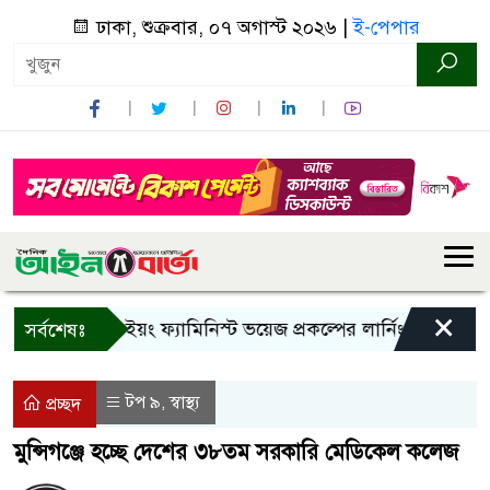
ঢাকা, শুক্রবার, ০৭ অগাস্ট ২০২৬ |
ই-পেপার
×
বান্দরবানে ইয়ং ফ্যামিনিস্ট ভয়েজ প্রকল্পের লার্নিং শেয়ারিং কর্মশ
সর্বশেষঃ
টপ ৯
স্বাস্থ্য
,
প্রচ্ছদ
মুন্সিগঞ্জে হচ্ছে দেশের ৩৮তম সরকারি মেডিকেল কলেজ