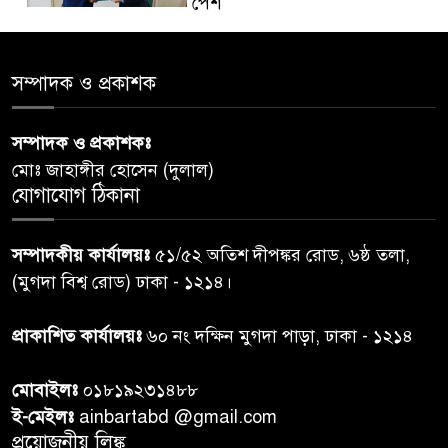
পেশ
শেয়ার কেলেঙ্কারি: সাকিবের বিরুদ্ধে
৫
সম্পাদক ও প্রকাশক
তদন্ত শেষ পর্যায়ে, দ্রুত চার্জশিট
সম্পাদক ও প্রকাশকঃ
রাতের মধ্যে ঢাকাসহ ১০ অঞ্চলে
৬
মোঃ জাহাঙ্গীর হোসেন (দুলাল)
ঝড়বৃষ্টির পূর্বাভাস
যোগাযোগ ঠিকানা
প্রধানমন্ত্রীর সঙ্গে দেখা করে স্বপ্নপূরণ
৭
সম্পাদকীয় কার্যালয়ঃ
৫১/৫২ অতিশ দীপঙ্কর রোড, ৬ষ্ঠ তলা,
অনুশ্রীর, মিলল হারমোনিয়াম
(মুগদা বিশ্ব রোড) ঢাকা - ১২১৪।
উপহার
প্রাকাশিত কার্যালয়ঃ
৬০ নং দক্ষিন মুগদা পাড়া, ঢাকা - ১২১৪
২০ আগস্ট রাষ্ট্রপতি নির্বাচন,
৮
তফসিল প্রকাশ নির্বাচন কমিশনের
মোবাইলঃ
০১৮১৯২৩১৪৮৮
ই-মেইলঃ
ainbartabd @gmail.com
বান্দরবান বিজিবি সেক্টর সদর দপ্তর
প্রয়োজনীয় লিঙ্ক
৯