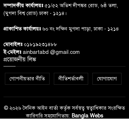
৭
সম্পাদকীয় কার্যালয়ঃ
৫১/৫২ অতিশ দীপঙ্কর রোড, ৬ষ্ঠ তলা,
তদন্ত শেষ পর্যায়ে, দ্রুত চার্জশিট
(মুগদা বিশ্ব রোড) ঢাকা - ১২১৪।
রাতের মধ্যে ঢাকাসহ ১০ অঞ্চলে
প্রাকাশিত কার্যালয়ঃ
৬০ নং দক্ষিন মুগদা পাড়া, ঢাকা - ১২১৪
৮
ঝড়বৃষ্টির পূর্বাভাস
মোবাইলঃ
০১৮১৯২৩১৪৮৮
প্রধানমন্ত্রীর সঙ্গে দেখা করে স্বপ্নপূরণ
ই-মেইলঃ
ainbartabd @gmail.com
৯
অনুশ্রীর, মিলল হারমোনিয়াম
প্রয়োজনীয় লিঙ্ক
উপহার
গোপনীয়তার নীতি
নীতিশর্তাবলী
যোগাযোগ
২০ আগস্ট রাষ্ট্রপতি নির্বাচন,
১০
তফসিল প্রকাশ নির্বাচন কমিশনের
© ২০২৬ দৈনিক আইন বার্তা কর্তৃক সর্বস্বত্ব স্বত্বাধিকার সংরক্ষিত
কারিগরি সহযোগিতায়:
Bangla Webs