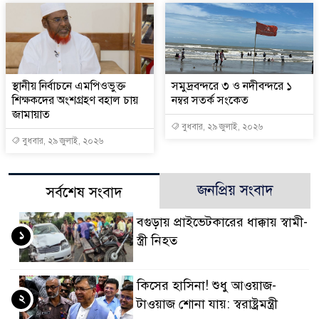
স্থানীয় নির্বাচনে এমপিওভুক্ত
সমুদ্রবন্দরে ৩ ও নদীবন্দরে ১
শিক্ষকদের অংশগ্রহণ বহাল চায়
নম্বর সতর্ক সংকেত
জামায়াত
বুধবার, ২৯ জুলাই, ২০২৬
বুধবার, ২৯ জুলাই, ২০২৬
জনপ্রিয় সংবাদ
সর্বশেষ সংবাদ
বগুড়ায় প্রাইভেটকারের ধাক্কায় স্বামী-
১
স্ত্রী নিহত
কিসের হাসিনা! শুধু আওয়াজ-
২
টাওয়াজ শোনা যায়: স্বরাষ্ট্রমন্ত্রী