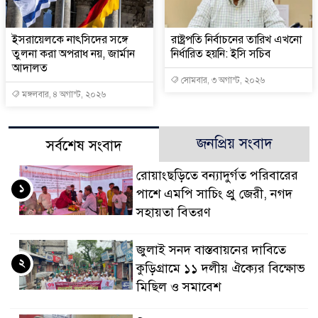
ইসরায়েলকে নাৎসিদের সঙ্গে
রাষ্ট্রপতি নির্বাচনের তারিখ এখনো
তুলনা করা অপরাধ নয়, জার্মান
নির্ধারিত হয়নি: ইসি সচিব
আদালত
সোমবার, ৩ অগাস্ট, ২০২৬
মঙ্গলবার, ৪ অগাস্ট, ২০২৬
জনপ্রিয় সংবাদ
সর্বশেষ সংবাদ
রোয়াংছড়িতে বন্যাদুর্গত পরিবারের
১
পাশে এমপি সাচিং প্রু জেরী, নগদ
সহায়তা বিতরণ
জুলাই সনদ বাস্তবায়নের দাবিতে
২
কুড়িগ্রামে ১১ দলীয় ঐক্যের বিক্ষোভ
মিছিল ও সমাবেশ