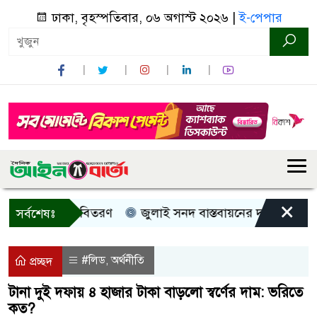
ঢাকা, বৃহস্পতিবার, ০৬ অগাস্ট ২০২৬ |
ই-পেপার
×
, নগদ সহায়তা বিতরণ
জুলাই সনদ বাস্তবায়নের দাবিতে কুড়িগ্র
সর্বশেষঃ
#লিড
অর্থনীতি
,
প্রচ্ছদ
টানা দুই দফায় ৪ হাজার টাকা বাড়লো স্বর্ণের দাম: ভরিতে
কত?