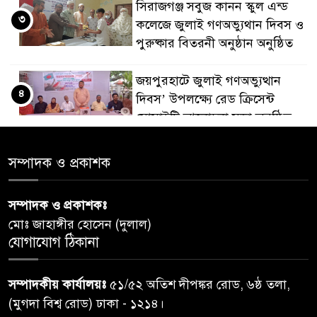
সিরাজগঞ্জ সবুজ কানন স্কুল এন্ড
৩
কলেজে জুলাই গণঅভ্যুথান দিবস ও
পুরুষ্কার বিতরনী অনুষ্ঠান অনুষ্ঠিত
জয়পুরহাটে জুলাই গণঅভ্যুত্থান
৪
দিবস’ উপলক্ষ্যে রেড ক্রিসেন্ট
সোসাইটি আলোচনা সভা অনুষ্ঠিত
‘জুলাইয়ের চেতনায় গড়িব দেশ’,
সম্পাদক ও প্রকাশক
৫
লামায় যথাযোগ্য মর্যাদায় পালিত
হইল ‘জুলাই গণ-অভ্যুত্থান
সম্পাদক ও প্রকাশকঃ
দিবস-২০২৬’।
মোঃ জাহাঙ্গীর হোসেন (দুলাল)
যোগাযোগ ঠিকানা
নরসিংদীতে জুলাই শহীদদের স্মরণে
৬
দোয়া মাহফিল ও ৯৩ জন দুস্থের
সম্পাদকীয় কার্যালয়ঃ
৫১/৫২ অতিশ দীপঙ্কর রোড, ৬ষ্ঠ তলা,
মাঝে ১৩ লক্ষ ১৫ হাজার টাকা
বিতরণ
(মুগদা বিশ্ব রোড) ঢাকা - ১২১৪।