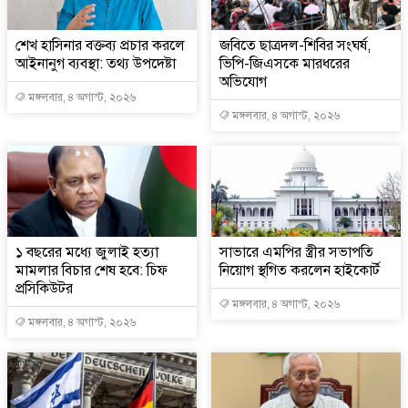
শেখ হাসিনার বক্তব্য প্রচার করলে
জবিতে ছাত্রদল-শিবির সংঘর্ষ,
আইনানুগ ব্যবস্থা: তথ্য উপদেষ্টা
ভিপি-জিএসকে মারধরের
অভিযোগ
মঙ্গলবার, ৪ অগাস্ট, ২০২৬
মঙ্গলবার, ৪ অগাস্ট, ২০২৬
১ বছরের মধ্যে জুলাই হত্যা
সাভারে এমপির স্ত্রীর সভাপতি
মামলার বিচার শেষ হবে: চিফ
নিয়োগ স্থগিত করলেন হাইকোর্ট
প্রসিকিউটর
মঙ্গলবার, ৪ অগাস্ট, ২০২৬
মঙ্গলবার, ৪ অগাস্ট, ২০২৬