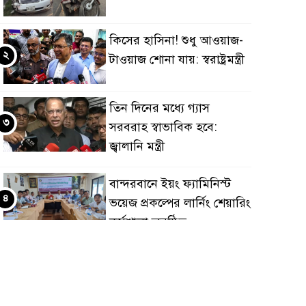
কিসের হাসিনা! শুধু আওয়াজ-
২
টাওয়াজ শোনা যায়: স্বরাষ্ট্রমন্ত্রী
তিন দিনের মধ্যে গ্যাস
৩
সরবরাহ স্বাভাবিক হবে:
জ্বালানি মন্ত্রী
বান্দরবানে ইয়ং ফ্যামিনিস্ট
৪
ভয়েজ প্রকল্পের লার্নিং শেয়ারিং
কর্মশালা অনুষ্ঠিত
ডায়াবেটিস প্রতিরোধে বিজ্ঞান,
৫
ধর্ম ও সমাজের সমন্বিত ভূমিকা
প্রয়োজন : স্বাস্থ্য প্রতিমন্ত্রী