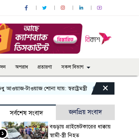
োদন
অপরাধ
প্রতারণা
সকল বিভাগ
×
টাওয়াজ শোনা যায়: স্বরাষ্ট্রমন্ত্রী
তিন দিনের মধ্যে গ্যাস সরবরা
জনপ্রিয় সংবাদ
সর্বশেষ সংবাদ
বগুড়ায় প্রাইভেটকারের ধাক্কায়
১
স্বামী-স্ত্রী নিহত