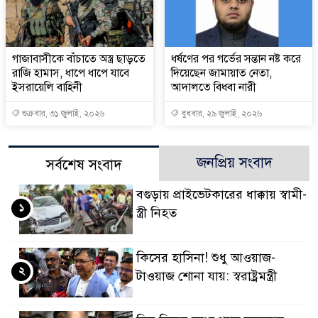
গাজাবাসীকে বাঁচাতে অস্ত্র ছাড়তে
ধর্ষণের পর গর্ভের সন্তান নষ্ট করে
রাজি হামাস, ধাপে ধাপে যাবে
দিয়েছেন জামায়াত নেতা,
ইসরায়েলি বাহিনী
আদালতে বিধবা নারী
শুক্রবার, ৩১ জুলাই, ২০২৬
বুধবার, ২৯ জুলাই, ২০২৬
জনপ্রিয় সংবাদ
সর্বশেষ সংবাদ
বগুড়ায় প্রাইভেটকারের ধাক্কায় স্বামী-
১
স্ত্রী নিহত
কিসের হাসিনা! শুধু আওয়াজ-
২
টাওয়াজ শোনা যায়: স্বরাষ্ট্রমন্ত্রী