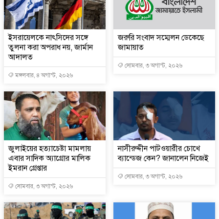
ইসরায়েলকে নাৎসিদের সঙ্গে
জরুরি সংবাদ সম্মেলন ডেকেছে
তুলনা করা অপরাধ নয়, জার্মান
জামায়াত
আদালত
সোমবার, ৩ অগাস্ট, ২০২৬
মঙ্গলবার, ৪ অগাস্ট, ২০২৬
জুলাইয়ের হত্যাচেষ্টা মামলায়
নাসীরুদ্দীন পাটওয়ারীর চোখে
এবার সাদিক অ্যাগ্রোর মালিক
ব্যান্ডেজ কেন? জানালেন নিজেই
ইমরান গ্রেপ্তার
সোমবার, ৩ অগাস্ট, ২০২৬
সোমবার, ৩ অগাস্ট, ২০২৬