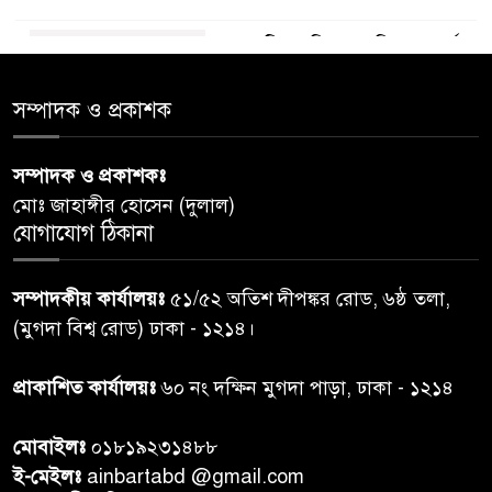
ডায়াবেটিস প্রতিরোধে বিজ্ঞান, ধর্ম ও
৫
সমাজের সমন্বিত ভূমিকা প্রয়োজন :
স্বাস্থ্য প্রতিমন্ত্রী
সম্পাদক ও প্রকাশক
পররাষ্ট্রমন্ত্রীর কা‌ছে ইউএনডিপির
সম্পাদক ও প্রকাশকঃ
৬
আবাসিক প্রতিনিধির পরিচয়পত্র
মোঃ জাহাঙ্গীর হোসেন (দুলাল)
পেশ
যোগাযোগ ঠিকানা
শেয়ার কেলেঙ্কারি: সাকিবের বিরুদ্ধে
৭
সম্পাদকীয় কার্যালয়ঃ
৫১/৫২ অতিশ দীপঙ্কর রোড, ৬ষ্ঠ তলা,
তদন্ত শেষ পর্যায়ে, দ্রুত চার্জশিট
(মুগদা বিশ্ব রোড) ঢাকা - ১২১৪।
রাতের মধ্যে ঢাকাসহ ১০ অঞ্চলে
প্রাকাশিত কার্যালয়ঃ
৬০ নং দক্ষিন মুগদা পাড়া, ঢাকা - ১২১৪
৮
ঝড়বৃষ্টির পূর্বাভাস
মোবাইলঃ
০১৮১৯২৩১৪৮৮
প্রধানমন্ত্রীর সঙ্গে দেখা করে স্বপ্নপূরণ
ই-মেইলঃ
ainbartabd @gmail.com
৯