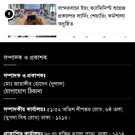
বান্দরবানে ইয়ং ফ্যামিনিস্ট ভয়েজ
৪
প্রকল্পের লার্নিং শেয়ারিং কর্মশালা
অনুষ্ঠিত
ডায়াবেটিস প্রতিরোধে বিজ্ঞান, ধর্ম ও
৫
সমাজের সমন্বিত ভূমিকা প্রয়োজন :
স্বাস্থ্য প্রতিমন্ত্রী
সম্পাদক ও প্রকাশক
পররাষ্ট্রমন্ত্রীর কা‌ছে ইউএনডিপির
সম্পাদক ও প্রকাশকঃ
৬
আবাসিক প্রতিনিধির পরিচয়পত্র
মোঃ জাহাঙ্গীর হোসেন (দুলাল)
পেশ
যোগাযোগ ঠিকানা
শেয়ার কেলেঙ্কারি: সাকিবের বিরুদ্ধে
৭
সম্পাদকীয় কার্যালয়ঃ
৫১/৫২ অতিশ দীপঙ্কর রোড, ৬ষ্ঠ তলা,
তদন্ত শেষ পর্যায়ে, দ্রুত চার্জশিট
(মুগদা বিশ্ব রোড) ঢাকা - ১২১৪।
রাতের মধ্যে ঢাকাসহ ১০ অঞ্চলে
প্রাকাশিত কার্যালয়ঃ
৬০ নং দক্ষিন মুগদা পাড়া, ঢাকা - ১২১৪