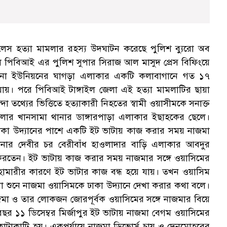
ক্লু-লেস হত্যা মামলার রহস্য উদঘাটন করেছে পুলিশ ব্যুরো অব
ইল পিবিআই এর পুলিশ সুপার সিরাজ আল মাসুদ প্রেস বিফিংয়ে
গ
জগনা ইউনিয়নের ঘাগড়া এলাকার একটি কলাবাগানে গত ১৭
যায়। পরে পিবিআই টাঙ্গাইল জেলা এই হত্যা মামলাটির ছায়া
েন্দা তথ্যের ভিত্তিতে হত্যাকারী নিহতের স্বামী ওয়াসীমকে সনাক্ত
েলার খানসামা থানার ডাঙ্গারপাড়া এলাকার ইছাহকের ছেলে।
ঢাকা উদ্যানের পাশে একটি ইট ভাটায় কাজ করার সময় নাজমা
ার দেবীর চর বেরীবাঁধ হাওলাদার বাড়ি এলাকার আবদুর
 করতেন। ইট ভাটায় কাজ করার সময় নাজমার সঙ্গে ওয়াসিমের
মহামারীর কারণে ইট ভাটার কাজ বন্ধ হয়ে যায়। তখন ওয়াসিম
থা শুনে নাজমা ওয়াসিমকে ঢাকা উদ্যানে দেখা করার কথা বলে।
জমা ও তার লোকজন জোরপূর্বক ওয়াসিমের সঙ্গে নাজমার বিয়ে
ছর ১১ ডিসেম্বর মির্জাপুর ইট ভাটায় নাজমা বেগম ওয়াসিমের
কাটাকাটি হয়। একপর্যায়ে নাজমা ডিভোর্স চায় ও দেনমোহরের