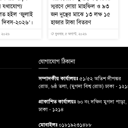
য় যথাযোগ্য
স্মরণে দোয়া মাহফিল ও ৯৩
লিত হইল ‘জুলাই
জন দুস্থের মাঝে ১৩ লক্ষ ১৫
ান দিবস-২০২৬’।
হাজার টাকা বিতরণ
ট, ২০২৬
বুধবার, ৫ অগাস্ট, ২০২৬
যোগাযোগ ঠিকানা
সম্পাদকীয় কার্যালয়ঃ
৫১/৫২ অতিশ দীপঙ্কর
রোড, ৬ষ্ঠ তলা, (মুগদা বিশ্ব রোড) ঢাকা - ১২
প্রাকাশিত কার্যালয়ঃ
৬০ নং দক্ষিন মুগদা পাড়া,
ঢাকা - ১২১৪
মোবাইলঃ
০১৮১৯২৩১৪৮৮