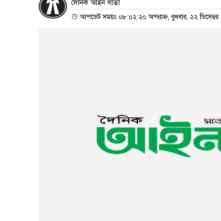
দৈনিক আইন বার্তা
আপডেট সময়ঃ ০৮:০২:২০ অপরাহ্ন, বুধবার, ২২ ডিসেম্বর