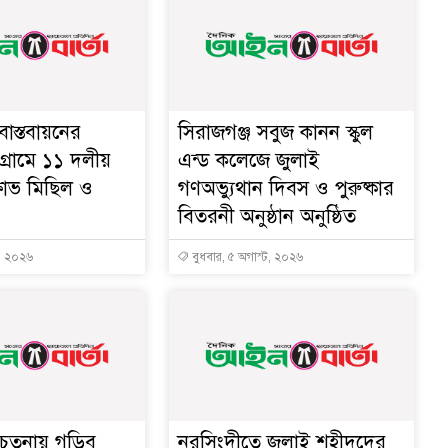
াস্তবায়নের
সিরাজগঞ্জ সবুজ কানন স্কুল
গ্রামে ১১ দলীয়
এন্ড কলেজে জুলাই
্ষোভ মিছিল ও
গণঅভ্যুথান দিবস ও পুরুষ্কার
বিতরনী অনুষ্ঠান অনুষ্ঠিত
ট, ২০২৬
বুধবার, ৫ অগাস্ট, ২০২৬
চেতনায় গড়িব
নরসিংদীতে জুলাই শহীদদের