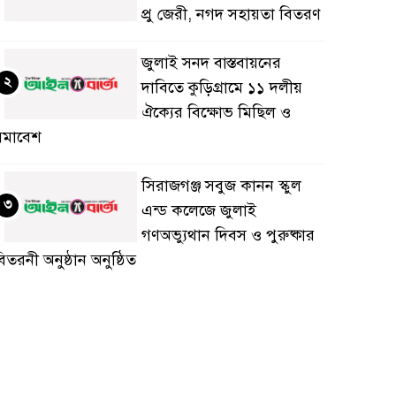
প্রু জেরী, নগদ সহায়তা বিতরণ
জুলাই সনদ বাস্তবায়নের
২
দাবিতে কুড়িগ্রামে ১১ দলীয়
ঐক্যের বিক্ষোভ মিছিল ও
সমাবেশ
সিরাজগঞ্জ সবুজ কানন স্কুল
৩
এন্ড কলেজে জুলাই
গণঅভ্যুথান দিবস ও পুরুষ্কার
িতরনী অনুষ্ঠান অনুষ্ঠিত
জয়পুরহাটে জুলাই গণঅভ্যুত্থান
৪
দিবস’ উপলক্ষ্যে রেড ক্রিসেন্ট
সোসাইটি আলোচনা সভা
নুষ্ঠিত