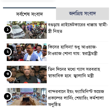
জনপ্রিয় সংবাদ
সর্বশেষ সংবাদ
বগুড়ায় প্রাইভেটকারের ধাক্কায় স্বামী-
১
স্ত্রী নিহত
কিসের হাসিনা! শুধু আওয়াজ-
২
টাওয়াজ শোনা যায়: স্বরাষ্ট্রমন্ত্রী
তিন দিনের মধ্যে গ্যাস সরবরাহ
৩
স্বাভাবিক হবে: জ্বালানি মন্ত্রী
বান্দরবানে ইয়ং ফ্যামিনিস্ট ভয়েজ
৪
প্রকল্পের লার্নিং শেয়ারিং কর্মশালা
অনুষ্ঠিত