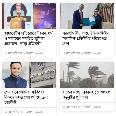
ডায়াবেটিস প্রতিরোধে বিজ্ঞান, ধর্ম
পররাষ্ট্রমন্ত্রীর কা‌ছে ইউএনডিপির
ও সমাজের সমন্বিত ভূমিকা
আবাসিক প্রতিনিধির পরিচয়পত্র
প্রয়োজন : স্বাস্থ্য প্রতিমন্ত্রী
পেশ
বৃহস্পতিবার, ৬ অগাস্ট, ২০২৬
বৃহস্পতিবার, ৬ অগাস্ট, ২০২৬
শেয়ার কেলেঙ্কারি: সাকিবের
রাতের মধ্যে ঢাকাসহ ১০ অঞ্চলে
বিরুদ্ধে তদন্ত শেষ পর্যায়ে, দ্রুত
ঝড়বৃষ্টির পূর্বাভাস
চার্জশিট
বৃহস্পতিবার, ৬ অগাস্ট, ২০২৬
বৃহস্পতিবার, ৬ অগাস্ট, ২০২৬