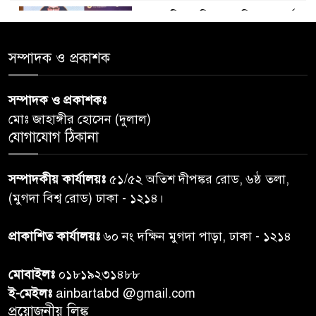
ডায়াবেটিস প্রতিরোধে বিজ্ঞান, ধর্ম ও
৫
সমাজের সমন্বিত ভূমিকা প্রয়োজন :
স্বাস্থ্য প্রতিমন্ত্রী
সম্পাদক ও প্রকাশক
পররাষ্ট্রমন্ত্রীর কা‌ছে ইউএনডিপির
সম্পাদক ও প্রকাশকঃ
৬
আবাসিক প্রতিনিধির পরিচয়পত্র
মোঃ জাহাঙ্গীর হোসেন (দুলাল)
পেশ
যোগাযোগ ঠিকানা
শেয়ার কেলেঙ্কারি: সাকিবের বিরুদ্ধে
৭
সম্পাদকীয় কার্যালয়ঃ
৫১/৫২ অতিশ দীপঙ্কর রোড, ৬ষ্ঠ তলা,
তদন্ত শেষ পর্যায়ে, দ্রুত চার্জশিট
(মুগদা বিশ্ব রোড) ঢাকা - ১২১৪।
রাতের মধ্যে ঢাকাসহ ১০ অঞ্চলে
প্রাকাশিত কার্যালয়ঃ
৬০ নং দক্ষিন মুগদা পাড়া, ঢাকা - ১২১৪
৮
ঝড়বৃষ্টির পূর্বাভাস
মোবাইলঃ
০১৮১৯২৩১৪৮৮
প্রধানমন্ত্রীর সঙ্গে দেখা করে স্বপ্নপূরণ
ই-মেইলঃ
ainbartabd @gmail.com
৯
অনুশ্রীর, মিলল হারমোনিয়াম
প্রয়োজনীয় লিঙ্ক