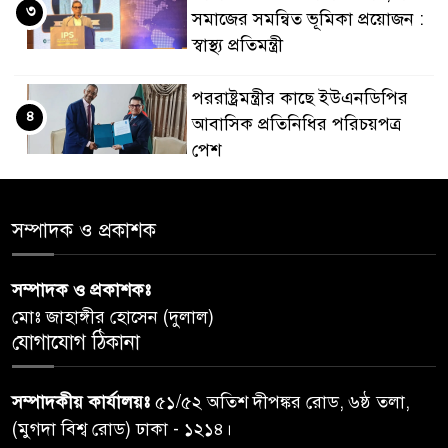
৩
সমাজের সমন্বিত ভূমিকা প্রয়োজন :
স্বাস্থ্য প্রতিমন্ত্রী
পররাষ্ট্রমন্ত্রীর কা‌ছে ইউএনডিপির
৪
আবাসিক প্রতিনিধির পরিচয়পত্র
পেশ
শেয়ার কেলেঙ্কারি: সাকিবের বিরুদ্ধে
৫
সম্পাদক ও প্রকাশক
তদন্ত শেষ পর্যায়ে, দ্রুত চার্জশিট
সম্পাদক ও প্রকাশকঃ
রাতের মধ্যে ঢাকাসহ ১০ অঞ্চলে
৬
মোঃ জাহাঙ্গীর হোসেন (দুলাল)
ঝড়বৃষ্টির পূর্বাভাস
যোগাযোগ ঠিকানা
প্রধানমন্ত্রীর সঙ্গে দেখা করে স্বপ্নপূরণ
৭
সম্পাদকীয় কার্যালয়ঃ
৫১/৫২ অতিশ দীপঙ্কর রোড, ৬ষ্ঠ তলা,
অনুশ্রীর, মিলল হারমোনিয়াম
(মুগদা বিশ্ব রোড) ঢাকা - ১২১৪।
উপহার