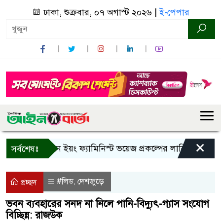
ঢাকা, শুক্রবার, ০৭ অগাস্ট ২০২৬ |
ই-পেপার
×
বান্দরবানে ইয়ং ফ্যামিনিস্ট ভয়েজ প্রকল্পের লার্নিং শেয়ারিং কর্
সর্বশেষঃ
#লিড
দেশজুড়ে
,
প্রচ্ছদ
ভবন ব্যবহারের সনদ না নিলে পানি-বিদ্যুৎ-গ্যাস সংযোগ
বিচ্ছিন্ন: রাজউক