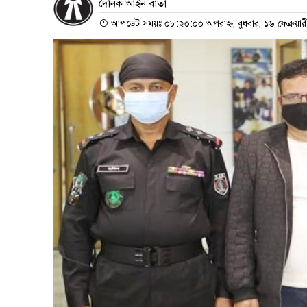
দৈনিক আইন বার্তা
আপডেট সময়ঃ ০৮:২০:০০ অপরাহ্ন, বুধবার, ১৬ ফেব্রুয়া