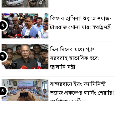
কিসের হাসিনা! শুধু আওয়াজ-
২
টাওয়াজ শোনা যায়: স্বরাষ্ট্রমন্ত্রী
তিন দিনের মধ্যে গ্যাস
৩
সরবরাহ স্বাভাবিক হবে:
জ্বালানি মন্ত্রী
বান্দরবানে ইয়ং ফ্যামিনিস্ট
৪
ভয়েজ প্রকল্পের লার্নিং শেয়ারিং
কর্মশালা অনুষ্ঠিত
ডায়াবেটিস প্রতিরোধে বিজ্ঞান,
৫
ধর্ম ও সমাজের সমন্বিত ভূমিকা
প্রয়োজন : স্বাস্থ্য প্রতিমন্ত্রী