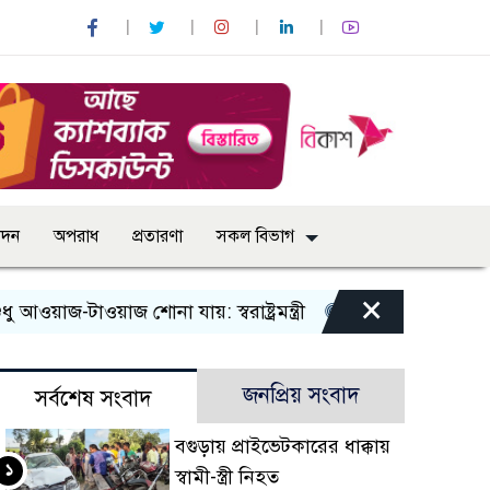
োদন
অপরাধ
প্রতারণা
সকল বিভাগ
×
টাওয়াজ শোনা যায়: স্বরাষ্ট্রমন্ত্রী
তিন দিনের মধ্যে গ্যাস সরবরা
জনপ্রিয় সংবাদ
সর্বশেষ সংবাদ
বগুড়ায় প্রাইভেটকারের ধাক্কায়
১
স্বামী-স্ত্রী নিহত