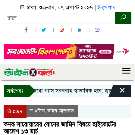
ঢাকা, শুক্রবার, ০৭ অগাস্ট ২০২৬ |
ই-পেপার
×
তিন দিনের মধ্যে গ্যাস সরবরাহ স্বাভাবিক হবে: জ্বালানি মন্ত্রী
ব
সর্বশেষঃ
#লিড
আইন-আদালত
,
প্রচ্ছদ
কনক সারোয়ারের বোনের জামিন বিষয়ে হাইকোর্টের
আদেশ ১৩ মার্চ