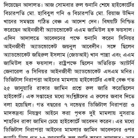
দিয়েছেন আদালত। আজ সোমবার রুল শুনানি শেষে হাইকোর্টের
বিচারপতি মো. হাবিবুল গনি ও বিচারপতি মো. রিয়াজ উদ্দিন
খানের সমন্বয়ে গঠিত বেঞ্চ এ আদেশ দেন। বিষয়টি নিশ্চিত
করেছেন আইনজীবী অ্যাডভোকেট এএম জামিউল হক ফয়সাল।
এদিন আদালতে আবেদনের পক্ষে শুনানি করেন সিনিয়র
আইনজীবী অ্যাডভোকেট জয়নুল আবেদীন। সঙ্গে ছিলেন
অ্যাডভোকেট জহিরুল ইসলাম (জেডআই) খান পান্না এবং এএম
জামিউল হক ফয়সাল। রাষ্ট্রপক্ষে ছিলেন অতিরিক্ত অ্যাটর্নি
জেনারেল ও সিনিয়র আইনজীবী অ্যাডভোকেট এসএম মনির।
ডিজিটাল নিরাপত্তা আইনের মামলায় হাইকোর্টের একই বেঞ্চ গত
২৫ জানুয়ারি রাকার জামিন প্রশ্নে রুল জারি করেছিলেন
হাইকোর্ট। এক সপ্তাহের মধ্যে সংশ্লিষ্টদের এ রুলের জবাব দিতে
বলা হয়েছিল। গত বছরের ৭ নভেম্বর ডিজিটাল নিরাপত্তা ও
মাদকদ্রব্য নিয়ন্ত্রণ আইনে করা পৃথক দুই মামলায় নুসরাত
শাহরিন রাকা জামিন চেয়ে হাইকোর্টে আবেদন করেন। এর মধ্যে
ডিজিটাল নিরাপত্তা আইনের মামলার জামিন আবেদনের ওপর