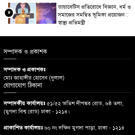
ডায়াবেটিস প্রতিরোধে বিজ্ঞান, ধর্ম ও
৪
সমাজের সমন্বিত ভূমিকা প্রয়োজন :
স্বাস্থ্য প্রতিমন্ত্রী
পররাষ্ট্রমন্ত্রীর কা‌ছে ইউএনডিপির
৫
আবাসিক প্রতিনিধির পরিচয়পত্র
সম্পাদক ও প্রকাশক
পেশ
সম্পাদক ও প্রকাশকঃ
শেয়ার কেলেঙ্কারি: সাকিবের বিরুদ্ধে
৬
মোঃ জাহাঙ্গীর হোসেন (দুলাল)
তদন্ত শেষ পর্যায়ে, দ্রুত চার্জশিট
যোগাযোগ ঠিকানা
রাতের মধ্যে ঢাকাসহ ১০ অঞ্চলে
৭
সম্পাদকীয় কার্যালয়ঃ
৫১/৫২ অতিশ দীপঙ্কর রোড, ৬ষ্ঠ তলা,
ঝড়বৃষ্টির পূর্বাভাস
(মুগদা বিশ্ব রোড) ঢাকা - ১২১৪।
প্রধানমন্ত্রীর সঙ্গে দেখা করে স্বপ্নপূরণ
প্রাকাশিত কার্যালয়ঃ
৬০ নং দক্ষিন মুগদা পাড়া, ঢাকা - ১২১৪
৮
অনুশ্রীর, মিলল হারমোনিয়াম