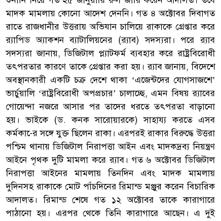
শুনানি নিয়ে গত ২৫ জানুয়ারি রুল জারি করেন আদালত। তবে
মাদক মামলায় কোনো আদেশ দেননি। গত ৪ অক্টোবর দিবাগত
রাতে রাজধানীর উত্তরায় অভিযান চালিয়ে রাকাকে গ্রেপ্তার করে
র‌্যাপিড অ্যাকশন ব্যাটালিয়নের (র‌্যাব) সদস্যরা। পরে র‌্যাব
সদস্যরা জানায়, ডিজিটাল প্ল্যাটফর্ম ব্যবহার করে রাষ্ট্রবিরোধী
তৎপরতার কারণে তাকে গ্রেপ্তার করা হয়। র‌্যাব জানায়, বিদেশে
অবস্থানকারী একটি চক্র দেশে থাকা ‘এজেন্টদের যোগসাজশে’
ভার্চুয়ালি ‘রাষ্ট্রবিরোধী অপপ্রচার’ চালাচ্ছে, এমন বিষয় র‌্যাবের
গোয়েন্দা নজরে আসার পর তাদের ধরতে তৎপরতা বাড়ানো
হয়। ভাইকে (ড. কনক সারোয়ারকে) সাহায্য করতে এসব
কর্মকা-ের সঙ্গে যুক্ত ছিলেন রাকা। এরপরই রাকার বিরুদ্ধে উত্তরা
পশ্চিম থানায় ডিজিটাল নিরাপত্তা আইন এবং মাদকদ্রব্য নিয়ন্ত্রণ
আইনে পৃথক দুটি মামলা করে র‌্যাব। গত ৬ অক্টোবর ডিজিটাল
নিরাপত্তা আইনের মামলায় তিনদিন এবং মাদক মামলায়
দুদিনসহ রাকাকে মোট পাঁচদিনের রিমান্ড মঞ্জুর করেন বিচারিক
আদালত। রিমান্ড শেষে গত ১২ অক্টোবর তাকে কারাগারে
পাঠানো হয়। এরপর থেকে তিনি কারাগারে আছেন। এ দুই