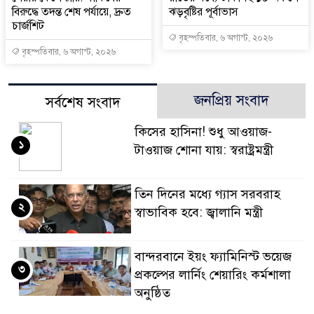
বিরুদ্ধে তদন্ত শেষ পর্যায়ে, দ্রুত
ঝড়বৃষ্টির পূর্বাভাস
চার্জশিট
বৃহস্পতিবার, ৬ অগাস্ট, ২০২৬
বৃহস্পতিবার, ৬ অগাস্ট, ২০২৬
জনপ্রিয় সংবাদ
সর্বশেষ সংবাদ
কিসের হাসিনা! শুধু আওয়াজ-
১
টাওয়াজ শোনা যায়: স্বরাষ্ট্রমন্ত্রী
তিন দিনের মধ্যে গ্যাস সরবরাহ
২
স্বাভাবিক হবে: জ্বালানি মন্ত্রী
বান্দরবানে ইয়ং ফ্যামিনিস্ট ভয়েজ
৩
প্রকল্পের লার্নিং শেয়ারিং কর্মশালা
অনুষ্ঠিত