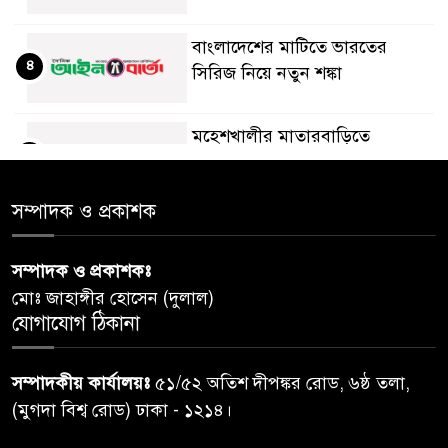
বাংলাদেশের মাটিতে ভারতের
৪
সিরিজ নিয়ে নতুন শঙ্কা
মহেশখালীর মাতারবাড়িতে
৫
পৌঁছেছেন প্রধানমন্ত্রী
সম্পাদক ও প্রকাশক
ডিএমপির অভিযানে ৫০৪ জন
৬
গ্রেপ্তার, মামলা ৩৫
সম্পাদক ও প্রকাশকঃ
মোঃ জাহাঙ্গীর হোসেন (দুলাল)
গাজার ধ্বংসস্তূপে মিলল আরও ১৯
যোগাযোগ ঠিকানা
৭
লাশ, নিখোঁজ ৮ হাজারের বেশি
সম্পাদকীয় কার্যালয়ঃ
৫১/৫২ অতিশ দীপঙ্কর রোড, ৬ষ্ঠ তলা,
কুলাউড়া সীমান্তে বিএসএফের
(মুগদা বিশ্ব রোড) ঢাকা - ১২১৪।
৮
গুলিতে বাংলাদেশি যুবক নিহত