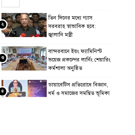
তিন দিনের মধ্যে গ্যাস
২
সরবরাহ স্বাভাবিক হবে:
জ্বালানি মন্ত্রী
বান্দরবানে ইয়ং ফ্যামিনিস্ট
৩
ভয়েজ প্রকল্পের লার্নিং শেয়ারিং
কর্মশালা অনুষ্ঠিত
ডায়াবেটিস প্রতিরোধে বিজ্ঞান,
৪
ধর্ম ও সমাজের সমন্বিত ভূমিকা
প্রয়োজন : স্বাস্থ্য প্রতিমন্ত্রী
পররাষ্ট্রমন্ত্রীর কা‌ছে
৫
ইউএনডিপির আবাসিক
প্রতিনিধির পরিচয়পত্র পেশ