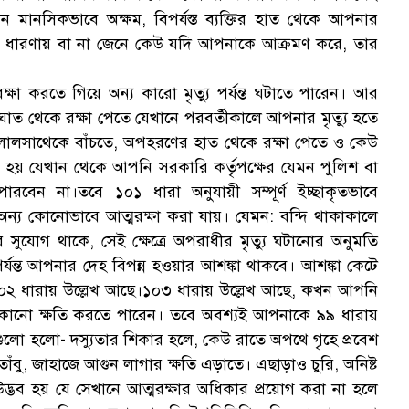
 মানসিকভাবে অক্ষম, বিপর্যস্ত ব্যক্তির হাত থেকে আপনার
ভুল ধারণায় বা না জেনে কেউ যদি আপনাকে আক্রমণ করে, তার
ষা করতে গিয়ে অন্য কারো মৃত্যু পর্যন্ত ঘটাতে পারেন। আর
ক
ঘাত থেকে রক্ষা পেতে যেখানে পরবর্তীকালে আপনার মৃত্যু হতে
ম লালসাথেকে বাঁচতে, অপহরণের হাত থেকে রক্ষা পেতে ও কেউ
 যেখান থেকে আপনি সরকারি কর্তৃপক্ষের যেমন পুলিশ বা
বেন না।তবে ১০১ ধারা অনুযায়ী সম্পূর্ণ ইচ্ছাকৃতভাবে
া অন্য কোনোভাবে আত্মরক্ষা করা যায়। যেমন: বন্দি থাকাকালে
 সুযোগ থাকে, সেই ক্ষেত্রে অপরাধীর মৃত্যু ঘটানোর অনুমতি
যন্ত আপনার দেহ বিপন্ন হওয়ার আশঙ্কা থাকবে। আশঙ্কা কেটে
২ ধারায় উল্লেখ আছে।১০৩ ধারায় উল্লেখ আছে, কখন আপনি
ন্য কোনো ক্ষতি করতে পারেন। তবে অবশ্যই আপনাকে ৯৯ ধারায়
ুলো হলো- দস্যুতার শিকার হলে, কেউ রাতে অপথে গৃহে প্রবেশ
ং, তাঁবু, জাহাজে আগুন লাগার ক্ষতি এড়াতে। এছাড়াও চুরি, অনিষ্ট
 উদ্ভব হয় যে সেখানে আত্মরক্ষার অধিকার প্রয়োগ করা না হলে