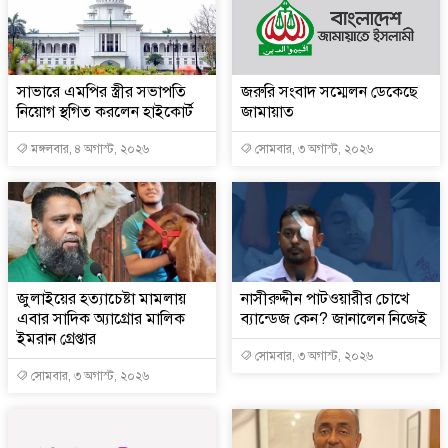
সাভারে এমপির স্ত্রীর সভাপতি
জরুরি সংবাদ সম্মেলন ডেকেছে
নিয়োগ স্থগিত করলেন হাইকোর্ট
জামায়াত
মঙ্গলবার, ৪ অগাস্ট, ২০২৬
সোমবার, ৩ অগাস্ট, ২০২৬
জুলাইয়ের হত্যাচেষ্টা মামলায়
নাসীরুদ্দীন পাটওয়ারীর চোখে
এবার সাদিক অ্যাগ্রোর মালিক
ব্যান্ডেজ কেন? জানালেন নিজেই
ইমরান গ্রেপ্তার
সোমবার, ৩ অগাস্ট, ২০২৬
সোমবার, ৩ অগাস্ট, ২০২৬