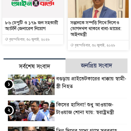
৮৬ ডেপুটি ও ১৭৯ জন সহকারী
সন্তানকে সম্পত্তি লিখে দিলেও
অ্যাটর্নি জেনারেল নিয়োগ
ভোগদখল থাকবে বাবা-মায়ের:
আইনমন্ত্রী
বৃহস্পতিবার, ৩০ জুলাই, ২০২৬
বৃহস্পতিবার, ৩০ জুলাই, ২০২৬
জনপ্রিয় সংবাদ
সর্বশেষ সংবাদ
বগুড়ায় প্রাইভেটকারের ধাক্কায় স্বামী-
১
স্ত্রী নিহত
কিসের হাসিনা! শুধু আওয়াজ-
২
টাওয়াজ শোনা যায়: স্বরাষ্ট্রমন্ত্রী
তিন দিনের মধ্যে গ্যাস সরবরাহ