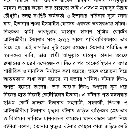
মর্গে পাঠানো হয়। ওইদিন রাতেই শাহবাগ থানায় অপমৃত্যুর
মামলা দায়ের করেন তার চাচাতো ভাই এএসএম মাহাবুব উল্লাহ
চৌধুরী। তদন্ত সংশ্লিষ্ট কর্মকর্তা ও ইভানার পরিবার সূত্রে জানা
যায়, ইভানার শ্বশুর ইসমাইল হোসেন একজন অবসরপ্রাপ্ত সচিব।
নিহতের স্বামী আবদুল্লাহ মাহমুদ হাসান সুপ্রিম কোর্টের
আইনজীবী। ইভানার সঙ্গে ২০১১ সালে পারিবারিকভাবে তার
বিয়ে হয়। এই দম্পতির দুটি ছেলে রয়েছে। ইভানার পরিচিত ও
স্বজনদের দাবি, তার স্বামী আব্দুল্লাহ মাহমুদ হাসান ওরফে
রুম্মানের আচরণ সন্দেহজনক। বিয়ের পর থেকেই ইভানার ওপর
শারীরিক ও মানসিক নির্যাতন করা হয়েছে। তাকে প্ররোচনা দিয়ে
আত্মহত্যায় বাধ্য করা হয়েছে, যা হত্যার শামিল। ঘটনার দিনও
ঝগড়া হয়েছে তাদের। তার আগের দিনও ঝগড়ার সূত্র ধরে
নিজের হাত নিজেই কেটেছিলেন ইভানা। এ ঘটনায় গত মঙ্গলবার
সুপ্রিম কোর্ট প্রাঙ্গণে ইভানার সহপাঠী, সহকর্মী, শিক্ষক ও
আইনজীবীরা ইভানার মৃত্যুর ঘটনায় জড়িত ব্যক্তিদের গ্রেফতার
ও বিচারের দাবিতে মানববন্ধন করেছে। মানববন্ধনে অংশ নিয়ে
বক্তারা বলেন, ইভানার মৃত্যুর ঘটনার পেছনে কারা জড়িত সেটি