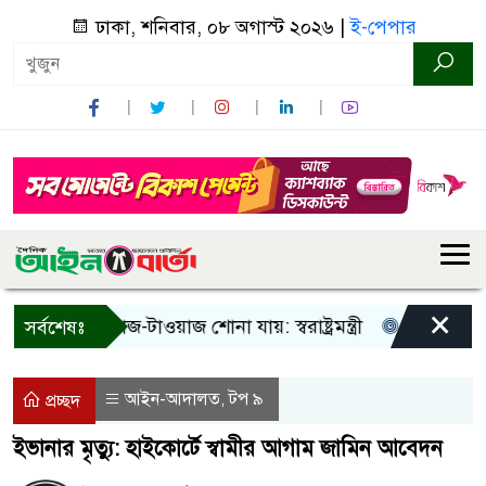
ঢাকা, শনিবার, ০৮ অগাস্ট ২০২৬ |
ই-পেপার
×
! শুধু আওয়াজ-টাওয়াজ শোনা যায়: স্বরাষ্ট্রমন্ত্রী
তিন দিনের মধ্য
সর্বশেষঃ
আইন-আদালত
টপ ৯
,
প্রচ্ছদ
ইভানার মৃত্যু: হাইকোর্টে স্বামীর আগাম জামিন আবেদন