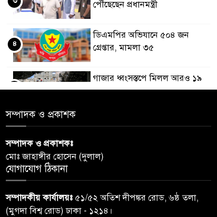
৩
পৌঁছেছেন প্রধানমন্ত্রী
ডিএমপির অভিযানে ৫০৪ জন
৪
গ্রেপ্তার, মামলা ৩৫
গাজার ধ্বংসস্তূপে মিলল আরও ১৯
৫
লাশ, নিখোঁজ ৮ হাজারের বেশি
সম্পাদক ও প্রকাশক
কুলাউড়া সীমান্তে বিএসএফের
৬
গুলিতে বাংলাদেশি যুবক নিহত
সম্পাদক ও প্রকাশকঃ
মোঃ জাহাঙ্গীর হোসেন (দুলাল)
বগুড়ায় প্রাইভেটকারের ধাক্কায় স্বামী-
যোগাযোগ ঠিকানা
৭
স্ত্রী নিহত
সম্পাদকীয় কার্যালয়ঃ
৫১/৫২ অতিশ দীপঙ্কর রোড, ৬ষ্ঠ তলা,
কিসের হাসিনা! শুধু আওয়াজ-
(মুগদা বিশ্ব রোড) ঢাকা - ১২১৪।
৮