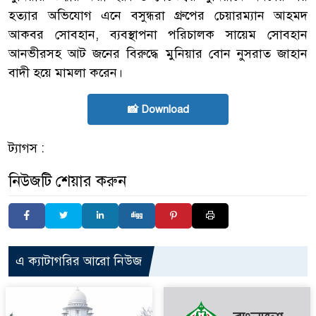
হত্যার অভিযোগ এনে বসুন্ধরা গ্রুপের চেয়ারম্যান আহমদ
আকবর সোবহান, ব্যবস্থাপনা পরিচালক সায়েম সোবহান
আনভীরসহ আট জনের বিরুদ্ধে মুনিয়ার বোন নুসরাত জাহান
বাদী হয়ে মামলা করেন।
📸 Download
ট্যাগস :
নিউজটি শেয়ার করুন
এ ক্যাটাগরির আরো নিউজ