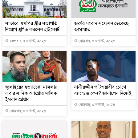
সাভারে এমপির স্ত্রীর সভাপতি
জরুরি সংবাদ সম্মেলন ডেকেছে
নিয়োগ স্থগিত করলেন হাইকোর্ট
জামায়াত
মঙ্গলবার, ৪ অগাস্ট, ২০২৬
সোমবার, ৩ অগাস্ট, ২০২৬
জুলাইয়ের হত্যাচেষ্টা মামলায়
নাসীরুদ্দীন পাটওয়ারীর চোখে
এবার সাদিক অ্যাগ্রোর মালিক
ব্যান্ডেজ কেন? জানালেন নিজেই
ইমরান গ্রেপ্তার
সোমবার, ৩ অগাস্ট, ২০২৬
সোমবার, ৩ অগাস্ট, ২০২৬