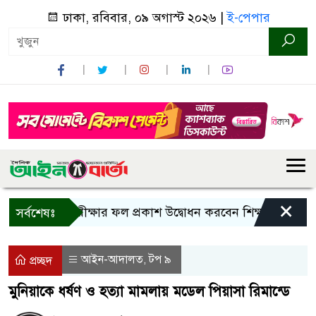
ঢাকা, রবিবার, ০৯ অগাস্ট ২০২৬ |
ই-পেপার
×
 এসএসসি পরীক্ষার ফল প্রকাশ উদ্বোধন করবেন শিক্ষামন্ত্রী
মহে
সর্বশেষঃ
আইন-আদালত
টপ ৯
,
প্রচ্ছদ
মুনিয়াকে ধর্ষণ ও হত্যা মামলায় মডেল পিয়াসা রিমান্ডে