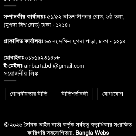
প্রধানমন্ত্রীর সঙ্গে দেখা করে স্বপ্নপূরণ
৭
সম্পাদকীয় কার্যালয়ঃ
৫১/৫২ অতিশ দীপঙ্কর রোড, ৬ষ্ঠ তলা,
অনুশ্রীর, মিলল হারমোনিয়াম
(মুগদা বিশ্ব রোড) ঢাকা - ১২১৪।
উপহার
প্রাকাশিত কার্যালয়ঃ
৬০ নং দক্ষিন মুগদা পাড়া, ঢাকা - ১২১৪
২০ আগস্ট রাষ্ট্রপতি নির্বাচন,
৮
তফসিল প্রকাশ নির্বাচন কমিশনের
মোবাইলঃ
০১৮১৯২৩১৪৮৮
ই-মেইলঃ
ainbartabd @gmail.com
বান্দরবান বিজিবি সেক্টর সদর দপ্তর
প্রয়োজনীয় লিঙ্ক
৯
এর ব্যবস্থাপনায় বন্যা দুর্গতদের
মাঝে মেডিকেল ক্যাম্পেইন
গোপনীয়তার নীতি
নীতিশর্তাবলী
যোগাযোগ
বান্দরবানের লংলেই পাড়ায়
১০
বাংলাদেশ সেনাবাহিনীর উদ্যোগে
স্থাপিত সৌরচালিত সুপেয় পানির
পাম্প উদ্বোধন
© ২০২৬ দৈনিক আইন বার্তা কর্তৃক সর্বস্বত্ব স্বত্বাধিকার সংরক্ষিত
কারিগরি সহযোগিতায়:
Bangla Webs