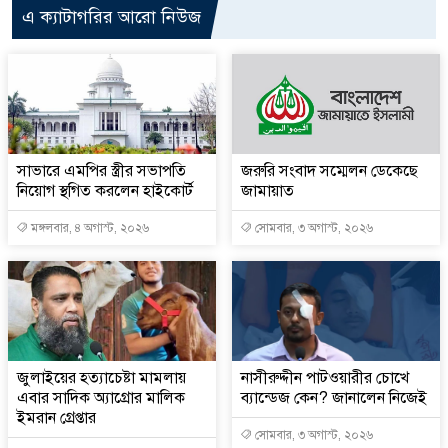
এ ক্যাটাগরির আরো নিউজ
সাভারে এমপির স্ত্রীর সভাপতি
জরুরি সংবাদ সম্মেলন ডেকেছে
নিয়োগ স্থগিত করলেন হাইকোর্ট
জামায়াত
মঙ্গলবার, ৪ অগাস্ট, ২০২৬
সোমবার, ৩ অগাস্ট, ২০২৬
জুলাইয়ের হত্যাচেষ্টা মামলায়
নাসীরুদ্দীন পাটওয়ারীর চোখে
এবার সাদিক অ্যাগ্রোর মালিক
ব্যান্ডেজ কেন? জানালেন নিজেই
ইমরান গ্রেপ্তার
সোমবার, ৩ অগাস্ট, ২০২৬