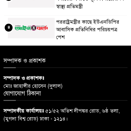
স্বাস্থ্য প্রতিমন্ত্রী
পররাষ্ট্রমন্ত্রীর কা‌ছে ইউএনডিপির
৪
আবাসিক প্রতিনিধির পরিচয়পত্র
পেশ
শেয়ার কেলেঙ্কারি: সাকিবের বিরুদ্ধে
৫
সম্পাদক ও প্রকাশক
তদন্ত শেষ পর্যায়ে, দ্রুত চার্জশিট
সম্পাদক ও প্রকাশকঃ
রাতের মধ্যে ঢাকাসহ ১০ অঞ্চলে
৬
মোঃ জাহাঙ্গীর হোসেন (দুলাল)
ঝড়বৃষ্টির পূর্বাভাস
যোগাযোগ ঠিকানা
প্রধানমন্ত্রীর সঙ্গে দেখা করে স্বপ্নপূরণ
৭
সম্পাদকীয় কার্যালয়ঃ
৫১/৫২ অতিশ দীপঙ্কর রোড, ৬ষ্ঠ তলা,
অনুশ্রীর, মিলল হারমোনিয়াম
(মুগদা বিশ্ব রোড) ঢাকা - ১২১৪।
উপহার