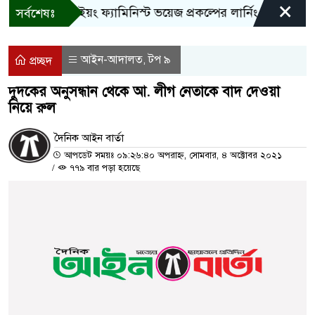
×
বান্দরবানে ইয়ং ফ্যামিনিস্ট ভয়েজ প্রকল্পের লার্নিং শেয়ারিং কর্মশ
সর্বশেষঃ
আইন-আদালত
টপ ৯
,
প্রচ্ছদ
দুদকের অনুসন্ধান থেকে আ. লীগ নেতাকে বাদ দেওয়া
নিয়ে রুল
দৈনিক আইন বার্তা
আপডেট সময়ঃ ০৯:২৬:৪০ অপরাহ্ন, সোমবার, ৪ অক্টোবর ২০২১
/
৭৭৯ বার পড়া হয়েছে