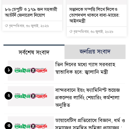
৮৬ ডেপুটি ও ১৭৯ জন সহকারী
সন্তানকে সম্পত্তি লিখে দিলেও
অ্যাটর্নি জেনারেল নিয়োগ
ভোগদখল থাকবে বাবা-মায়ের:
আইনমন্ত্রী
বৃহস্পতিবার, ৩০ জুলাই, ২০২৬
বৃহস্পতিবার, ৩০ জুলাই, ২০২৬
জনপ্রিয় সংবাদ
সর্বশেষ সংবাদ
তিন দিনের মধ্যে গ্যাস সরবরাহ
১
স্বাভাবিক হবে: জ্বালানি মন্ত্রী
বান্দরবানে ইয়ং ফ্যামিনিস্ট ভয়েজ
২
প্রকল্পের লার্নিং শেয়ারিং কর্মশালা
অনুষ্ঠিত
ডায়াবেটিস প্রতিরোধে বিজ্ঞান, ধর্ম ও
৩
সমাজের সমন্বিত ভূমিকা প্রয়োজন :