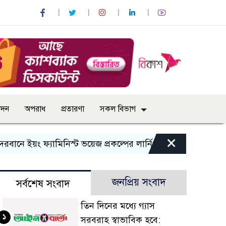
োদন
অপরাধ
প্রতারণা
সকল বিভাগ
×
 ইয়ং ফ্যামিনিস্ট ভয়েজ প্রকল্পের লার্নিং শেয়ারিং কর্মশালা অনুষ্ঠিত
জনপ্রিয় সংবাদ
সর্বশেষ সংবাদ
তিন দিনের মধ্যে গ্যাস
১
সরবরাহ স্বাভাবিক হবে: