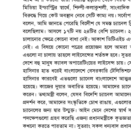
মিডিয়া ইন্ডাস্ট্রির স্বার্থে, শিল্পী-কলাকুশলী, সাংবা
বিরুদ্ধে গিয়ে কেউ অবস্থান নেবে সেটি কাম্য নয়। সর্বো
বলেন, আমি জানতে পেরেছি বিদেীশ যে সমস্ত চ্যানেল 
বলেছিলাম। আসলে ১৭টি নয় ২৪টির বেশি চ্যানেল। ২৪ট
চালানোর ক্ষেত্রে কোনো বাধা নেই। আকাশ ডিটিএইচ এগু
নেই। এ বিষয়ে কোনো পত্রের প্রয়োজন হলে আমরা 
এগুলো না চালায় তাহলে লাইসেন্সের শর্তভঙ্গ হবে। সুতরাং
দেশে বহু মানুষ ক্যাবল অপারেটিংয়ের লাইসেন্স চায়। সেগু
হাসিনার হাত ধরেই বাংলাদেশে বেসরকারি টেলিভিশনের যাত
হাসিনার কারণেই এতগুলো চ্যানেল বাংলাদেশে আত্মপ্র
হয়েছে। কাজের দুয়ার অবারিত হয়েছে। আমাদের চ্যান
করেন। তথ্যমন্ত্রী বলেন, যেসব বিদেশি চ্যানেল আমাদে
প্রদর্শন করে, আমাদের সংস্কৃতিকে চোখ রাঙায়, এগু
চ্যানেলের জন্য দ্বার উন্মুক্ত। আইন মেনে দেশের স্বা
পদক্ষেপগুলো গ্রহণ করেছি এজন্য প্রধানমন্ত্রীকে কৃ
কখনো করতে পারতাম না। সুতরাং সকল ধন্যবাদ প্রধানম