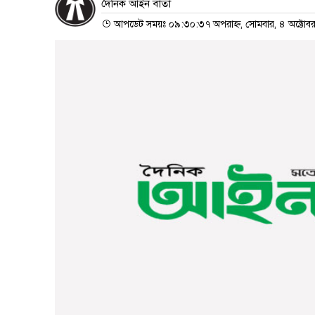
দৈনিক আইন বার্তা
আপডেট সময়ঃ ০৯:৩০:৩৭ অপরাহ্ন, সোমবার, ৪ অক্টোব