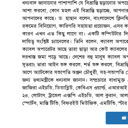
ধন্যবাদ জানানোর পাশাপাশি যে বিভ্রান্তি ছড়ানোর অপচে
আশা করবো, কোন মহল এই বিভ্রান্তি ছড়াচ্ছে, আপনার
আপনাদের কাছে। ড. হাছান বলেন, বাংলাদেশে ক্লিনফিড 
রকমের বিনিয়োগ, কারিগরি সহায়তা প্রয়োজন, এসব কথা 
কারণ এখন এত কিছু লাগে না। একটি কম্পিউটার দিয়ে
দায়িত্ব সংশ্লিষ্ট চ্যানেলের। তিনি বলেন, ক্যাবল অ
ক্যাবল অপারেটর আছে তারা ছাড়া আর কেউ ক্যাবলের ল
দরখাস্ত জমা পড়ে আছে। দেশের বহু মানুষ ক্যাবল অপা
সুতরাং তারা আইন ভঙ্গ করলে, শর্ত ভঙ্গ করলে, বিভ্রান্
আগে অ্যাটকোর সভাপতি অঞ্জন চৌধুরী, সহ-সভাপতি মোজ
জন্য তথ্যমন্ত্রীকে ধন্যবাদ জানান। সম্প্রচারে বাধাম
জাজিরা এইচডি, ডিডাব্লিউ, কেবিএস ওয়ার্ল্ড, এআরআই র্য
২৪, লোটাস, ট্রাভেল এক্সপি এইচডি, আল কুরান, আল সুন
স্পোর্টস, মাস্তি টিভি, বিফরইউ মিউজিক, এমটিভি, স্টার স্
📸