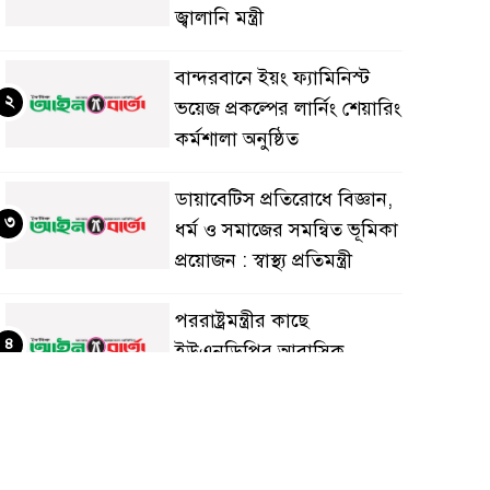
জ্বালানি মন্ত্রী
বান্দরবানে ইয়ং ফ্যামিনিস্ট
২
ভয়েজ প্রকল্পের লার্নিং শেয়ারিং
কর্মশালা অনুষ্ঠিত
ডায়াবেটিস প্রতিরোধে বিজ্ঞান,
৩
ধর্ম ও সমাজের সমন্বিত ভূমিকা
প্রয়োজন : স্বাস্থ্য প্রতিমন্ত্রী
পররাষ্ট্রমন্ত্রীর কা‌ছে
৪
ইউএনডিপির আবাসিক
প্রতিনিধির পরিচয়পত্র পেশ
শেয়ার কেলেঙ্কারি: সাকিবের
৫
বিরুদ্ধে তদন্ত শেষ পর্যায়ে, দ্রুত