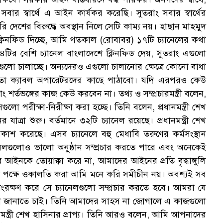
ক
দিক সবার স্বার্থে এ আইন কার্যকর করেছি। সুতরাং সবার স্বার্থের
পরি দেশের বিরুদ্ধে অবস্থান নিলে সেটি কাম্য নয়। হাছান মাহমুদ
ক্লিনফিড দিচ্ছে, আমি গতকাল (রোবাবর) ১৭টি চ্যানেলের কথা
ির বেশি চ্যানেল বাংলাদেশে ক্লিনফিড দেয়, সুতরাং এগুলো
লো চালাচ্ছে। অন্যদেরও এগুলো চালানোর ক্ষেত্রে কোনো বাধা
তা ক্যাবল অপারেটরদের কাছে পাঠাবো। যদি এরপরও কেউ
স
 শর্তভঙ্গের কাজ কেউ করবেন না। তথ্য ও সম্প্রচারমন্ত্রী বলেন,
লো পরীক্ষা-নিরীক্ষা করা হচ্ছে। তিনি বলেন, প্রধানমন্ত্রী শেখ
্রা শুরু। বর্তমানে ৩২টি চ্যানেল রয়েছে। প্রধানমন্ত্রী শেখ
কাশ করেছে। এসব চ্যানেলে বহু মেধাবি তরুণের কর্মসংস্থান
েলগুলোও ভালো অনুষ্ঠান সম্প্রচার করতে পারে এবং অনেকেই
র আইনকে তোয়াক্কা করে না, আমাদের আইনের প্রতি বৃদ্ধাঙ্গুলি
লোর পক্ষে ওকালতি করা আমি মনে করি সমীচীন নয়। অবশ্যই সব
র্থ সংরক্ষণ করে সে চ্যানেলগুলো সম্প্রচার করতে হবে। আমরা যে
তজ্ঞতা জানাতে চাই। তিনি আমাদের সাহস না জোগালে এ কাজগুলো
ন্ত্রী শেখ হাসিনার প্রাপ্য। তিনি আরও বলেন, আমি আপনাদের