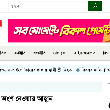
জাতিক
অর্থনীতি
রাজনীতি
খেলাধুলা
আইন-আদালত
বিন
্রাইভেটকারের ধাক্কায় স্বামী-স্ত্রী নিহত
কিসের হাসিনা! শুধু আওয়াজ
ে অংশ নেওয়ার আহ্বান