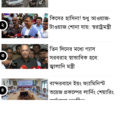
কিসের হাসিনা! শুধু আওয়াজ-
২
টাওয়াজ শোনা যায়: স্বরাষ্ট্রমন্ত্রী
তিন দিনের মধ্যে গ্যাস
৩
সরবরাহ স্বাভাবিক হবে:
জ্বালানি মন্ত্রী
বান্দরবানে ইয়ং ফ্যামিনিস্ট
৪
ভয়েজ প্রকল্পের লার্নিং শেয়ারিং
কর্মশালা অনুষ্ঠিত
ডায়াবেটিস প্রতিরোধে বিজ্ঞান,
৫
ধর্ম ও সমাজের সমন্বিত ভূমিকা
প্রয়োজন : স্বাস্থ্য প্রতিমন্ত্রী