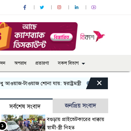
োদন
অপরাধ
প্রতারণা
সকল বিভাগ
×
-টাওয়াজ শোনা যায়: স্বরাষ্ট্রমন্ত্রী
তিন দিনের মধ্যে গ্যাস সরবরা
জনপ্রিয় সংবাদ
সর্বশেষ সংবাদ
বগুড়ায় প্রাইভেটকারের ধাক্কায়
১
স্বামী-স্ত্রী নিহত