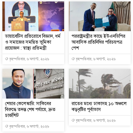
ডায়াবেটিস প্রতিরোধে বিজ্ঞান, ধর্ম
পররাষ্ট্রমন্ত্রীর কা‌ছে ইউএনডিপির
ও সমাজের সমন্বিত ভূমিকা
আবাসিক প্রতিনিধির পরিচয়পত্র
প্রয়োজন : স্বাস্থ্য প্রতিমন্ত্রী
পেশ
বৃহস্পতিবার, ৬ অগাস্ট, ২০২৬
বৃহস্পতিবার, ৬ অগাস্ট, ২০২৬
শেয়ার কেলেঙ্কারি: সাকিবের
রাতের মধ্যে ঢাকাসহ ১০ অঞ্চলে
বিরুদ্ধে তদন্ত শেষ পর্যায়ে, দ্রুত
ঝড়বৃষ্টির পূর্বাভাস
চার্জশিট
বৃহস্পতিবার, ৬ অগাস্ট, ২০২৬
বৃহস্পতিবার, ৬ অগাস্ট, ২০২৬