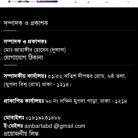
ডায়াবেটিস প্রতিরোধে বিজ্ঞান, ধর্ম ও
৫
সমাজের সমন্বিত ভূমিকা প্রয়োজন :
স্বাস্থ্য প্রতিমন্ত্রী
সম্পাদক ও প্রকাশক
পররাষ্ট্রমন্ত্রীর কা‌ছে ইউএনডিপির
সম্পাদক ও প্রকাশকঃ
৬
আবাসিক প্রতিনিধির পরিচয়পত্র
মোঃ জাহাঙ্গীর হোসেন (দুলাল)
পেশ
যোগাযোগ ঠিকানা
শেয়ার কেলেঙ্কারি: সাকিবের বিরুদ্ধে
৭
সম্পাদকীয় কার্যালয়ঃ
৫১/৫২ অতিশ দীপঙ্কর রোড, ৬ষ্ঠ তলা,
তদন্ত শেষ পর্যায়ে, দ্রুত চার্জশিট
(মুগদা বিশ্ব রোড) ঢাকা - ১২১৪।
রাতের মধ্যে ঢাকাসহ ১০ অঞ্চলে
প্রাকাশিত কার্যালয়ঃ
৬০ নং দক্ষিন মুগদা পাড়া, ঢাকা - ১২১৪
৮
ঝড়বৃষ্টির পূর্বাভাস
মোবাইলঃ
০১৮১৯২৩১৪৮৮
প্রধানমন্ত্রীর সঙ্গে দেখা করে স্বপ্নপূরণ
ই-মেইলঃ
ainbartabd @gmail.com
৯
অনুশ্রীর, মিলল হারমোনিয়াম
প্রয়োজনীয় লিঙ্ক