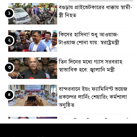
বগুড়ায় প্রাইভেটকারের ধাক্কায় স্বামী-
১
স্ত্রী নিহত
কিসের হাসিনা! শুধু আওয়াজ-
২
টাওয়াজ শোনা যায়: স্বরাষ্ট্রমন্ত্রী
তিন দিনের মধ্যে গ্যাস সরবরাহ
৩
স্বাভাবিক হবে: জ্বালানি মন্ত্রী
বান্দরবানে ইয়ং ফ্যামিনিস্ট ভয়েজ
৪
প্রকল্পের লার্নিং শেয়ারিং কর্মশালা
অনুষ্ঠিত
ডায়াবেটিস প্রতিরোধে বিজ্ঞান, ধর্ম ও
৫
সমাজের সমন্বিত ভূমিকা প্রয়োজন :
স্বাস্থ্য প্রতিমন্ত্রী