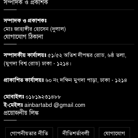
সম্পাদক ও প্রকাশক
পররাষ্ট্রমন্ত্রীর কা‌ছে ইউএনডিপির
সম্পাদক ও প্রকাশকঃ
৬
আবাসিক প্রতিনিধির পরিচয়পত্র
মোঃ জাহাঙ্গীর হোসেন (দুলাল)
পেশ
যোগাযোগ ঠিকানা
শেয়ার কেলেঙ্কারি: সাকিবের বিরুদ্ধে
৭
সম্পাদকীয় কার্যালয়ঃ
৫১/৫২ অতিশ দীপঙ্কর রোড, ৬ষ্ঠ তলা,
তদন্ত শেষ পর্যায়ে, দ্রুত চার্জশিট
(মুগদা বিশ্ব রোড) ঢাকা - ১২১৪।
রাতের মধ্যে ঢাকাসহ ১০ অঞ্চলে
প্রাকাশিত কার্যালয়ঃ
৬০ নং দক্ষিন মুগদা পাড়া, ঢাকা - ১২১৪
৮
ঝড়বৃষ্টির পূর্বাভাস
মোবাইলঃ
০১৮১৯২৩১৪৮৮
প্রধানমন্ত্রীর সঙ্গে দেখা করে স্বপ্নপূরণ
ই-মেইলঃ
ainbartabd @gmail.com
৯
অনুশ্রীর, মিলল হারমোনিয়াম
প্রয়োজনীয় লিঙ্ক
উপহার
গোপনীয়তার নীতি
নীতিশর্তাবলী
যোগাযোগ
২০ আগস্ট রাষ্ট্রপতি নির্বাচন,