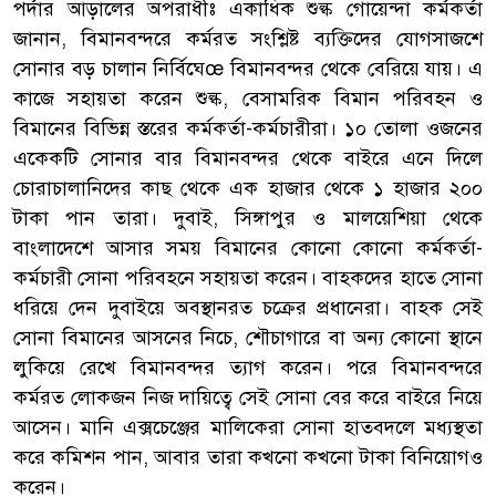
পর্দার আড়ালের অপরাধীঃ একাধিক শুল্ক গোয়েন্দা কর্মকর্তা
জানান, বিমানবন্দরে কর্মরত সংশ্লিষ্ট ব্যক্তিদের যোগসাজশে
সোনার বড় চালান নির্বিঘেœ বিমানবন্দর থেকে বেরিয়ে যায়। এ
কাজে সহায়তা করেন শুল্ক, বেসামরিক বিমান পরিবহন ও
বিমানের বিভিন্ন স্তরের কর্মকর্তা-কর্মচারীরা। ১০ তোলা ওজনের
একেকটি সোনার বার বিমানবন্দর থেকে বাইরে এনে দিলে
চোরাচালানিদের কাছ থেকে এক হাজার থেকে ১ হাজার ২০০
টাকা পান তারা। দুবাই, সিঙ্গাপুর ও মালয়েশিয়া থেকে
বাংলাদেশে আসার সময় বিমানের কোনো কোনো কর্মকর্তা-
কর্মচারী সোনা পরিবহনে সহায়তা করেন। বাহকদের হাতে সোনা
ধরিয়ে দেন দুবাইয়ে অবস্থানরত চক্রের প্রধানেরা। বাহক সেই
সোনা বিমানের আসনের নিচে, শৌচাগারে বা অন্য কোনো স্থানে
লুকিয়ে রেখে বিমানবন্দর ত্যাগ করেন। পরে বিমানবন্দরে
কর্মরত লোকজন নিজ দায়িত্বে সেই সোনা বের করে বাইরে নিয়ে
আসেন। মানি এক্সচেঞ্জের মালিকেরা সোনা হাতবদলে মধ্যস্থতা
করে কমিশন পান, আবার তারা কখনো কখনো টাকা বিনিয়োগও
করেন।