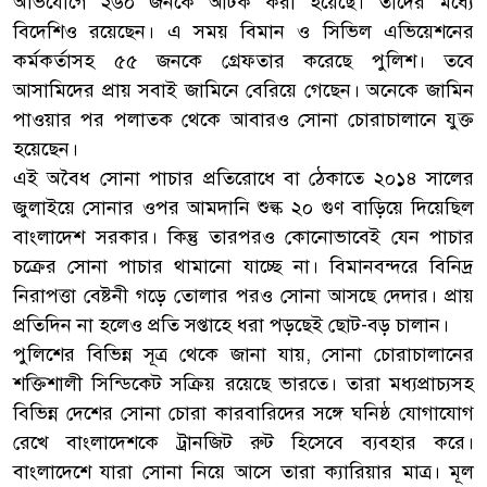
অভিযোগে ২৬০ জনকে আটক করা হয়েছে। তাদের মধ্যে
বিদেশিও রয়েছেন। এ সময় বিমান ও সিভিল এভিয়েশনের
কর্মকর্তাসহ ৫৫ জনকে গ্রেফতার করেছে পুলিশ। তবে
আসামিদের প্রায় সবাই জামিনে বেরিয়ে গেছেন। অনেকে জামিন
পাওয়ার পর পলাতক থেকে আবারও সোনা চোরাচালানে যুক্ত
হয়েছেন।
এই অবৈধ সোনা পাচার প্রতিরোধে বা ঠেকাতে ২০১৪ সালের
জুলাইয়ে সোনার ওপর আমদানি শুল্ক ২০ গুণ বাড়িয়ে দিয়েছিল
বাংলাদেশ সরকার। কিন্তু তারপরও কোনোভাবেই যেন পাচার
চক্রের সোনা পাচার থামানো যাচ্ছে না। বিমানবন্দরে বিনিদ্র
নিরাপত্তা বেষ্টনী গড়ে তোলার পরও সোনা আসছে দেদার। প্রায়
প্রতিদিন না হলেও প্রতি সপ্তাহে ধরা পড়ছেই ছোট-বড় চালান।
পুলিশের বিভিন্ন সূত্র থেকে জানা যায়, সোনা চোরাচালানের
শক্তিশালী সিন্ডিকেট সক্রিয় রয়েছে ভারতে। তারা মধ্যপ্রাচ্যসহ
বিভিন্ন দেশের সোনা চোরা কারবারিদের সঙ্গে ঘনিষ্ঠ যোগাযোগ
রেখে বাংলাদেশকে ট্রানজিট রুট হিসেবে ব্যবহার করে।
বাংলাদেশে যারা সোনা নিয়ে আসে তারা ক্যারিয়ার মাত্র। মূল