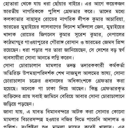
হোতারা থেকে যায় ধরা ছোঁয়ার বাইরে। এর আগে কয়েকজন
ভারতীয় নাগরিককে পুলিশ গ্রেফতার করে। তাদের মধ্যে
কলকাতার বাহাদুর রোডের নাগরিক দীপক কুমার আচারিয়া,
ভারতের মুম্বাইয়ের লালবাগের দিনেশ মঙ্গিলাল জেন, মুম্বাইয়ের
খাদাক রোডের জিগনেস কুমার সুরেশ কুমার, নেপালের
কাঠমান্ডুর গাওয়াপুরের গৌরাঙ্গ রোসান ও ভারতের জেমস প্রিন্স
রয়েছেন। ধরা পড়ার পর তারা জানিয়েছেন, সে দেশের বড় স্বর্ণ
ব্যবসায়ীরা সোনা আনতে লগ্নি করেন।
সোনা চোরাচালান মামলার তদন্ত তদারককারী কর্মকর্তা
অতিরিক্ত উপমহাপরিদর্শক শেখ নাজমুল আলমের ভাষ্য, সোনা
চোরাচালান চক্রের প্রধানদের অধিকাংশকে গ্রেফতার করা
হয়েছে। অনেকে গা ঢাকা দিয়ে আছেন। কিন্তু গ্রেফতারকৃত
ব্যক্তিদের প্রায় সবাই জামিনে বেরিয়ে আবার সোনা চোরাচালানে
জড়িয়ে পড়ছেন।
জানা যায়, এ যাবত বিমানবন্দরে আটক করা সোনার কোনো
মামলার বিচারসম্পন্ন হওয়ার নজির দিতে পারেনি আদালত ও
পুলিশ। সংশ্লিষ্টরা শুধু মামলা দায়ের করেই খালাস। এর