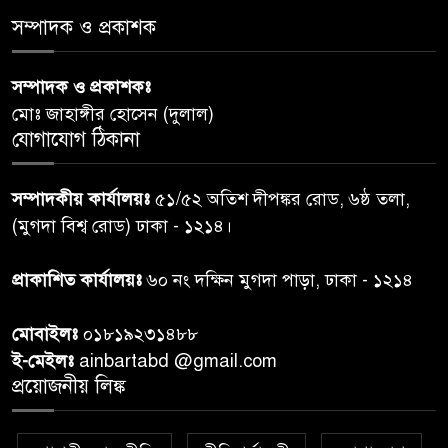
স্বাস্থ্য প্রতিমন্ত্রী
সম্পাদক ও প্রকাশক
পররাষ্ট্রমন্ত্রীর কা‌ছে ইউএনডিপির
সম্পাদক ও প্রকাশকঃ
৬
আবাসিক প্রতিনিধির পরিচয়পত্র
মোঃ জাহাঙ্গীর হোসেন (দুলাল)
পেশ
যোগাযোগ ঠিকানা
শেয়ার কেলেঙ্কারি: সাকিবের বিরুদ্ধে
৭
সম্পাদকীয় কার্যালয়ঃ
৫১/৫২ অতিশ দীপঙ্কর রোড, ৬ষ্ঠ তলা,
তদন্ত শেষ পর্যায়ে, দ্রুত চার্জশিট
(মুগদা বিশ্ব রোড) ঢাকা - ১২১৪।
রাতের মধ্যে ঢাকাসহ ১০ অঞ্চলে
প্রাকাশিত কার্যালয়ঃ
৬০ নং দক্ষিন মুগদা পাড়া, ঢাকা - ১২১৪
৮
ঝড়বৃষ্টির পূর্বাভাস
মোবাইলঃ
০১৮১৯২৩১৪৮৮
প্রধানমন্ত্রীর সঙ্গে দেখা করে স্বপ্নপূরণ
ই-মেইলঃ
ainbartabd @gmail.com
৯
অনুশ্রীর, মিলল হারমোনিয়াম
প্রয়োজনীয় লিঙ্ক
উপহার