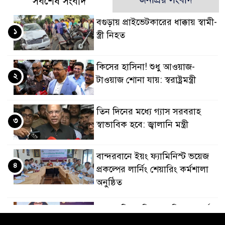
সর্বশেষ সংবাদ
বগুড়ায় প্রাইভেটকারের ধাক্কায় স্বামী-
১
স্ত্রী নিহত
কিসের হাসিনা! শুধু আওয়াজ-
২
টাওয়াজ শোনা যায়: স্বরাষ্ট্রমন্ত্রী
তিন দিনের মধ্যে গ্যাস সরবরাহ
৩
স্বাভাবিক হবে: জ্বালানি মন্ত্রী
বান্দরবানে ইয়ং ফ্যামিনিস্ট ভয়েজ
৪
প্রকল্পের লার্নিং শেয়ারিং কর্মশালা
অনুষ্ঠিত
ডায়াবেটিস প্রতিরোধে বিজ্ঞান, ধর্ম ও
৫
সমাজের সমন্বিত ভূমিকা প্রয়োজন :