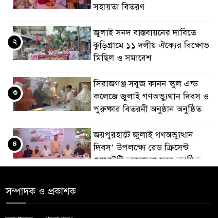
সহায়তা বিতরণ
জুলাই সনদ বাস্তবায়নের দাবিতে
২
কুড়িগ্রামে ১১ দলীয় ঐক্যের বিক্ষোভ
মিছিল ও সমাবেশ
সিরাজগঞ্জ সবুজ কানন স্কুল এন্ড
৩
কলেজে জুলাই গণঅভ্যুথান দিবস ও
পুরুষ্কার বিতরনী অনুষ্ঠান অনুষ্ঠিত
জয়পুরহাটে জুলাই গণঅভ্যুত্থান
৪
দিবস’ উপলক্ষ্যে রেড ক্রিসেন্ট
সোসাইটি আলোচনা সভা অনুষ্ঠিত
‘জুলাইয়ের চেতনায় গড়িব দেশ’,
সম্পাদক ও প্রকাশক
৫
লামায় যথাযোগ্য মর্যাদায় পালিত
হইল ‘জুলাই গণ-অভ্যুত্থান