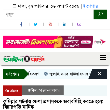
ঢাকা, বৃহস্পতিবার, ০৬ অগাস্ট ২০২৬ |
ই-পেপার
×
ী, নগদ সহায়তা বিতরণ
জুলাই সনদ বাস্তবায়নের দাবিতে কুড়িগ্র
সর্বশেষঃ
#লিড
আইন-আদালত
,
প্রচ্ছদ
কুমিল্লার ঘটনায় জেলা প্রশাসককে জবাবদিহি করতে হবে:
বিচারপতি মানিক