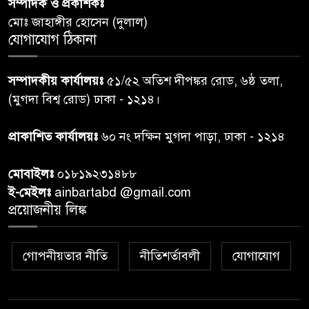
সম্পাদক ও প্রকাশকঃ
দিবস-২০২৬’।
মোঃ জাহাঙ্গীর হোসেন (দুলাল)
যোগাযোগ ঠিকানা
নরসিংদীতে জুলাই শহীদদের স্মরণে
৬
দোয়া মাহফিল ও ৯৩ জন দুস্থের
সম্পাদকীয় কার্যালয়ঃ
৫১/৫২ অতিশ দীপঙ্কর রোড, ৬ষ্ঠ তলা,
মাঝে ১৩ লক্ষ ১৫ হাজার টাকা
বিতরণ
(মুগদা বিশ্ব রোড) ঢাকা - ১২১৪।
বান্দরবানে বন্যায় ক্ষতিগ্রস্তদের
প্রাকাশিত কার্যালয়ঃ
৬০ নং দক্ষিন মুগদা পাড়া, ঢাকা - ১২১৪
৭
বিএনপি”র ত্রাণ বিতরণ
মোবাইলঃ
০১৮১৯২৩১৪৮৮
ই-মেইলঃ
ainbartabd @gmail.com
দক্ষিণ চট্টগ্রামের এক অসহায় ও
প্রয়োজনীয় লিঙ্ক
৮
আশ্রয়হীন পরিবারের পাশে দাঁড়িয়ে
দৃষ্টান্ত স্থাপন করেছে “চট্টলা ব্লাড
ডোনার্স ক্লাব” এবং “হাসিমুখ পরিবার”
গোপনীয়তার নীতি
নীতিশর্তাবলী
যোগাযোগ
শেখ হাসিনার বক্তব্য প্রচার করলে
৯
আইনানুগ ব্যবস্থা: তথ্য উপদেষ্টা