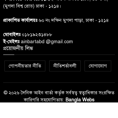
তদন্ত শেষ পর্যায়ে, দ্রুত চার্জশিট
(মুগদা বিশ্ব রোড) ঢাকা - ১২১৪।
রাতের মধ্যে ঢাকাসহ ১০ অঞ্চলে
প্রাকাশিত কার্যালয়ঃ
৬০ নং দক্ষিন মুগদা পাড়া, ঢাকা - ১২১৪
৮
ঝড়বৃষ্টির পূর্বাভাস
মোবাইলঃ
০১৮১৯২৩১৪৮৮
প্রধানমন্ত্রীর সঙ্গে দেখা করে স্বপ্নপূরণ
ই-মেইলঃ
ainbartabd @gmail.com
৯
অনুশ্রীর, মিলল হারমোনিয়াম
প্রয়োজনীয় লিঙ্ক
উপহার
গোপনীয়তার নীতি
নীতিশর্তাবলী
যোগাযোগ
২০ আগস্ট রাষ্ট্রপতি নির্বাচন,
১০
তফসিল প্রকাশ নির্বাচন কমিশনের
© ২০২৬ দৈনিক আইন বার্তা কর্তৃক সর্বস্বত্ব স্বত্বাধিকার সংরক্ষিত
কারিগরি সহযোগিতায়:
Bangla Webs