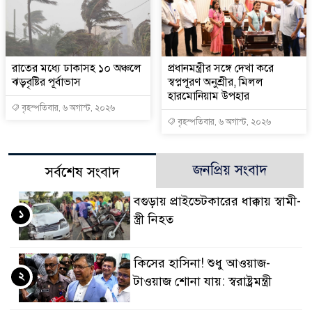
রাতের মধ্যে ঢাকাসহ ১০ অঞ্চলে
প্রধানমন্ত্রীর সঙ্গে দেখা করে
ঝড়বৃষ্টির পূর্বাভাস
স্বপ্নপূরণ অনুশ্রীর, মিলল
হারমোনিয়াম উপহার
বৃহস্পতিবার, ৬ অগাস্ট, ২০২৬
বৃহস্পতিবার, ৬ অগাস্ট, ২০২৬
জনপ্রিয় সংবাদ
সর্বশেষ সংবাদ
বগুড়ায় প্রাইভেটকারের ধাক্কায় স্বামী-
১
স্ত্রী নিহত
কিসের হাসিনা! শুধু আওয়াজ-
২
টাওয়াজ শোনা যায়: স্বরাষ্ট্রমন্ত্রী