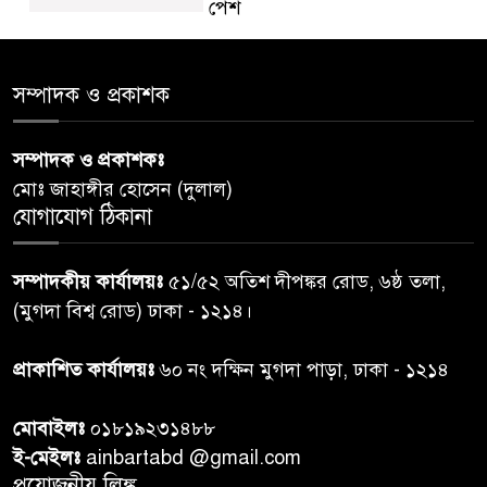
পেশ
শেয়ার কেলেঙ্কারি: সাকিবের বিরুদ্ধে
৫
সম্পাদক ও প্রকাশক
তদন্ত শেষ পর্যায়ে, দ্রুত চার্জশিট
সম্পাদক ও প্রকাশকঃ
রাতের মধ্যে ঢাকাসহ ১০ অঞ্চলে
৬
মোঃ জাহাঙ্গীর হোসেন (দুলাল)
ঝড়বৃষ্টির পূর্বাভাস
যোগাযোগ ঠিকানা
প্রধানমন্ত্রীর সঙ্গে দেখা করে স্বপ্নপূরণ
৭
সম্পাদকীয় কার্যালয়ঃ
৫১/৫২ অতিশ দীপঙ্কর রোড, ৬ষ্ঠ তলা,
অনুশ্রীর, মিলল হারমোনিয়াম
(মুগদা বিশ্ব রোড) ঢাকা - ১২১৪।
উপহার
প্রাকাশিত কার্যালয়ঃ
৬০ নং দক্ষিন মুগদা পাড়া, ঢাকা - ১২১৪
২০ আগস্ট রাষ্ট্রপতি নির্বাচন,
৮
তফসিল প্রকাশ নির্বাচন কমিশনের
মোবাইলঃ
০১৮১৯২৩১৪৮৮
ই-মেইলঃ
ainbartabd @gmail.com
বান্দরবান বিজিবি সেক্টর সদর দপ্তর
প্রয়োজনীয় লিঙ্ক