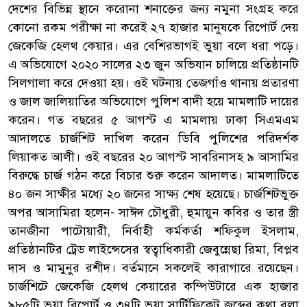
দেশের বিভিন্ন স্থানে করোনা শনাক্তের জন্য নমুনা সংগ্রহ করে
কোনো রকম পরীক্ষা না করেই ২৭ হাজার মানুষকে রিপোর্ট দেয়
জেকেজি হেলথ কেয়ার। এর বেশিরভাগই ভুয়া বলে ধরা পড়ে।
এ অভিযোগে ২০২০ সালের ২৩ জুন অভিযান চালিয়ে প্রতিষ্ঠানটি
সিলগালা করে দেওয়া হয়। ওই ঘটনায় তেজগাঁও থানায় প্রতারণা
ও জাল জালিয়াতির অভিযোগে পুলিশ বাদী হয়ে মামলাটি দায়ের
করেন। গত বছরের ৫ আগস্ট এ মামলায় ঢাকা সিএমএম
আদালতে চার্জশিট দাখিল করেন ডিবি পুলিশের পরিদর্শক
লিয়াকত আলী। ওই বছরের ২০ আগস্ট সাবরিনাসহ ৯ আসামির
বিরুদ্ধে চার্জ গঠন করে বিচার শুরু করেন আদালত। মামলাটিতে
৪০ জন সাক্ষীর মধ্যে ২০ জনের সাক্ষ্য শেষ হয়েছে। চার্জশিটভুক্ত
অপর আসামিরা হলেন- সাঈদ চৌধুরী, হুমায়ুন কবির ও তার স্ত্রী
তানজীনা পাটোয়ারী, নির্বাহী কর্মকর্তা শফিকুল ইসলাম,
প্রতিষ্ঠানটির ট্রেড লাইন্সেসের স্বত্বাধিকারী জেবুন্নেছা রিমা, বিপ্লব
দাস ও মামুনুর রশীদ। বর্তমানে সকলেই কারাগারে রয়েছেন।
চার্জশিটে জেকেজি হেলথ কেয়ারের কম্পিউটারে এক হাজার
৯৮৫টি ভুয়া রিপোর্ট ও ৩৪টি ভুয়া সার্টিফিকেট জব্দের কথা বলা