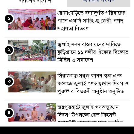
সর্বশেষ সংবাদ
রোয়াংছড়িতে বন্যাদুর্গত পরিবারের
১
পাশে এমপি সাচিং প্রু জেরী, নগদ
সহায়তা বিতরণ
জুলাই সনদ বাস্তবায়নের দাবিতে
২
কুড়িগ্রামে ১১ দলীয় ঐক্যের বিক্ষোভ
মিছিল ও সমাবেশ
সিরাজগঞ্জ সবুজ কানন স্কুল এন্ড
৩
কলেজে জুলাই গণঅভ্যুথান দিবস ও
পুরুষ্কার বিতরনী অনুষ্ঠান অনুষ্ঠিত
জয়পুরহাটে জুলাই গণঅভ্যুত্থান
৪
দিবস’ উপলক্ষ্যে রেড ক্রিসেন্ট
সোসাইটি আলোচনা সভা অনুষ্ঠিত