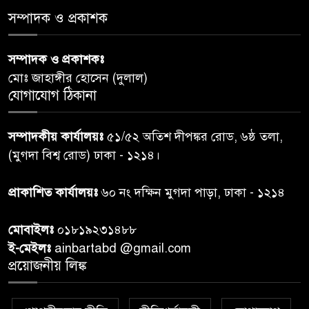
‘জুলাইয়ের চেতনায় গড়িব দেশ’,
সম্পাদক ও প্রকাশক
৫
লামায় যথাযোগ্য মর্যাদায় পালিত
হইল ‘জুলাই গণ-অভ্যুত্থান
সম্পাদক ও প্রকাশকঃ
দিবস-২০২৬’।
মোঃ জাহাঙ্গীর হোসেন (দুলাল)
যোগাযোগ ঠিকানা
নরসিংদীতে জুলাই শহীদদের স্মরণে
৬
দোয়া মাহফিল ও ৯৩ জন দুস্থের
সম্পাদকীয় কার্যালয়ঃ
৫১/৫২ অতিশ দীপঙ্কর রোড, ৬ষ্ঠ তলা,
মাঝে ১৩ লক্ষ ১৫ হাজার টাকা
বিতরণ
(মুগদা বিশ্ব রোড) ঢাকা - ১২১৪।
বান্দরবানে বন্যায় ক্ষতিগ্রস্তদের
প্রাকাশিত কার্যালয়ঃ
৬০ নং দক্ষিন মুগদা পাড়া, ঢাকা - ১২১৪
৭
বিএনপি”র ত্রাণ বিতরণ
মোবাইলঃ
০১৮১৯২৩১৪৮৮
ই-মেইলঃ
ainbartabd @gmail.com
দক্ষিণ চট্টগ্রামের এক অসহায় ও
প্রয়োজনীয় লিঙ্ক
৮
আশ্রয়হীন পরিবারের পাশে দাঁড়িয়ে
দৃষ্টান্ত স্থাপন করেছে “চট্টলা ব্লাড
ডোনার্স ক্লাব” এবং “হাসিমুখ পরিবার”