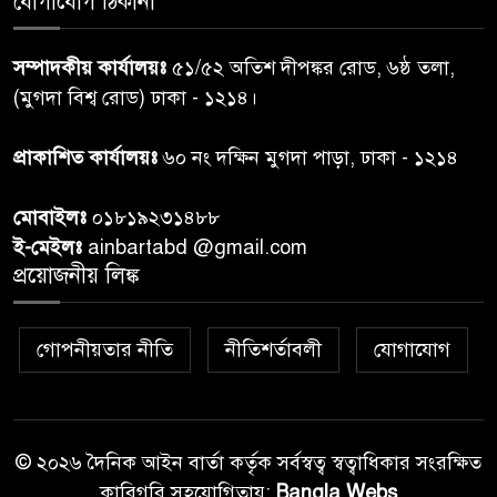
যোগাযোগ ঠিকানা
নরসিংদীতে জুলাই শহীদদের স্মরণে
৬
দোয়া মাহফিল ও ৯৩ জন দুস্থের
সম্পাদকীয় কার্যালয়ঃ
৫১/৫২ অতিশ দীপঙ্কর রোড, ৬ষ্ঠ তলা,
মাঝে ১৩ লক্ষ ১৫ হাজার টাকা
বিতরণ
(মুগদা বিশ্ব রোড) ঢাকা - ১২১৪।
বান্দরবানে বন্যায় ক্ষতিগ্রস্তদের
প্রাকাশিত কার্যালয়ঃ
৬০ নং দক্ষিন মুগদা পাড়া, ঢাকা - ১২১৪
৭
বিএনপি”র ত্রাণ বিতরণ
মোবাইলঃ
০১৮১৯২৩১৪৮৮
ই-মেইলঃ
ainbartabd @gmail.com
দক্ষিণ চট্টগ্রামের এক অসহায় ও
প্রয়োজনীয় লিঙ্ক
৮
আশ্রয়হীন পরিবারের পাশে দাঁড়িয়ে
দৃষ্টান্ত স্থাপন করেছে “চট্টলা ব্লাড
ডোনার্স ক্লাব” এবং “হাসিমুখ পরিবার”
গোপনীয়তার নীতি
নীতিশর্তাবলী
যোগাযোগ
শেখ হাসিনার বক্তব্য প্রচার করলে
৯
আইনানুগ ব্যবস্থা: তথ্য উপদেষ্টা
© ২০২৬ দৈনিক আইন বার্তা কর্তৃক সর্বস্বত্ব স্বত্বাধিকার সংরক্ষিত
কারিগরি সহযোগিতায়:
Bangla Webs