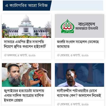
এ ক্যাটাগরির আরো নিউজ
সাভারে এমপির স্ত্রীর সভাপতি
জরুরি সংবাদ সম্মেলন ডেকেছে
নিয়োগ স্থগিত করলেন হাইকোর্ট
জামায়াত
মঙ্গলবার, ৪ অগাস্ট, ২০২৬
সোমবার, ৩ অগাস্ট, ২০২৬
জুলাইয়ের হত্যাচেষ্টা মামলায়
নাসীরুদ্দীন পাটওয়ারীর চোখে
এবার সাদিক অ্যাগ্রোর মালিক
ব্যান্ডেজ কেন? জানালেন নিজেই
ইমরান গ্রেপ্তার
সোমবার, ৩ অগাস্ট, ২০২৬