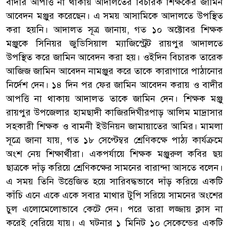
বাদীর আপত্তি না থাকায় আদালতের বিচারক শিক্ষকের জামিন
আবেদন মঞ্জুর করেছেন। এ সময় আসামিকে আদালতে উপস্থিত
করা হয়নি। আদালত সূত্র জানায়, গত ১০ অক্টোবর শিক্ষক
মঞ্জুকে সিনিয়র জুডিসিয়াল ম্যাজিস্ট্রেট রায়পুর আদালতে
উপস্থিত করে জামিন আবেদন করা হয়। ওইদিন বিচারক তারেক
আজিজ জামিন আবেদন নামঞ্জুর করে তাকে কারাগারে পাঠানোর
নির্দেশ দেন। ১৪ দিন পর ফের জামিন আবেদন করায় ও বাদীর
আপত্তি না থাকায় আদালত তাকে জামিন দেন। শিক্ষক মঞ্জু
রায়পুর উপজেলার হামছাদী কাজিরদিঘীরপাড় আলিম মাদ্রাসার
সহকারী শিক্ষক ও বামনী ইউনিয়ন জামায়াতের আমির। মামলা
সূত্রে জানা যায়, গত ১৮ সেপ্টেম্বর শ্রেণিকক্ষে পাঠ্য কার্যক্রমে
অংশ নেয় শিক্ষার্থীরা। একপর্যায়ে শিক্ষক মঞ্জুরুল কবির ছয়
ছাত্রকে দাঁড় করিয়ে শ্রেণিকক্ষের সামনের বারান্দা আসতে বলেন।
এ সময় তিনি উত্তেজিত হয়ে সারিবদ্ধভাবে দাঁড় করিয়ে একটি
কাঁচি এনে একে একে সবার মাথার টুপি সরিয়ে সামনের অংশের
চুল এলোমেলোভাবে কেটে দেন। পরে তারা লজ্জায় ক্লাস না
করেই বেরিয়ে যায়। এ ঘটনার ১ মিনিট ১০ সেকেন্ডের একটি