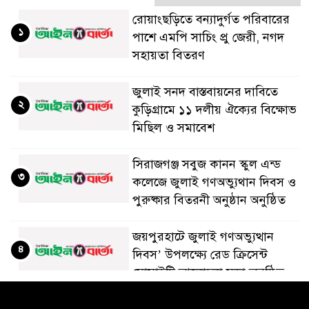
রোয়াংছড়িতে বন্যাদুর্গত পরিবারের
১
পাশে এমপি সাচিং প্রু জেরী, নগদ
সহায়তা বিতরণ
জুলাই সনদ বাস্তবায়নের দাবিতে
২
কুড়িগ্রামে ১১ দলীয় ঐক্যের বিক্ষোভ
মিছিল ও সমাবেশ
সিরাজগঞ্জ সবুজ কানন স্কুল এন্ড
৩
কলেজে জুলাই গণঅভ্যুথান দিবস ও
পুরুষ্কার বিতরনী অনুষ্ঠান অনুষ্ঠিত
জয়পুরহাটে জুলাই গণঅভ্যুত্থান
৪
দিবস’ উপলক্ষ্যে রেড ক্রিসেন্ট
সোসাইটি আলোচনা সভা অনুষ্ঠিত