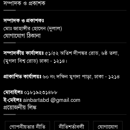
‘জুলাইয়ের চেতনায় গড়িব দেশ’,
সম্পাদক ও প্রকাশক
৫
লামায় যথাযোগ্য মর্যাদায় পালিত
হইল ‘জুলাই গণ-অভ্যুত্থান
সম্পাদক ও প্রকাশকঃ
দিবস-২০২৬’।
মোঃ জাহাঙ্গীর হোসেন (দুলাল)
যোগাযোগ ঠিকানা
নরসিংদীতে জুলাই শহীদদের স্মরণে
৬
দোয়া মাহফিল ও ৯৩ জন দুস্থের
সম্পাদকীয় কার্যালয়ঃ
৫১/৫২ অতিশ দীপঙ্কর রোড, ৬ষ্ঠ তলা,
মাঝে ১৩ লক্ষ ১৫ হাজার টাকা
বিতরণ
(মুগদা বিশ্ব রোড) ঢাকা - ১২১৪।
বান্দরবানে বন্যায় ক্ষতিগ্রস্তদের
প্রাকাশিত কার্যালয়ঃ
৬০ নং দক্ষিন মুগদা পাড়া, ঢাকা - ১২১৪
৭
বিএনপি”র ত্রাণ বিতরণ
মোবাইলঃ
০১৮১৯২৩১৪৮৮
ই-মেইলঃ
ainbartabd @gmail.com
দক্ষিণ চট্টগ্রামের এক অসহায় ও
প্রয়োজনীয় লিঙ্ক
৮
আশ্রয়হীন পরিবারের পাশে দাঁড়িয়ে
দৃষ্টান্ত স্থাপন করেছে “চট্টলা ব্লাড
ডোনার্স ক্লাব” এবং “হাসিমুখ পরিবার”
গোপনীয়তার নীতি
নীতিশর্তাবলী
যোগাযোগ