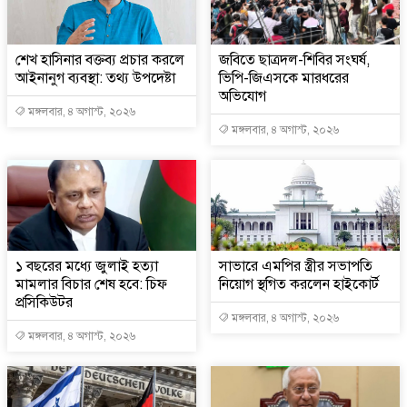
শেখ হাসিনার বক্তব্য প্রচার করলে
জবিতে ছাত্রদল-শিবির সংঘর্ষ,
আইনানুগ ব্যবস্থা: তথ্য উপদেষ্টা
ভিপি-জিএসকে মারধরের
অভিযোগ
মঙ্গলবার, ৪ অগাস্ট, ২০২৬
মঙ্গলবার, ৪ অগাস্ট, ২০২৬
১ বছরের মধ্যে জুলাই হত্যা
সাভারে এমপির স্ত্রীর সভাপতি
মামলার বিচার শেষ হবে: চিফ
নিয়োগ স্থগিত করলেন হাইকোর্ট
প্রসিকিউটর
মঙ্গলবার, ৪ অগাস্ট, ২০২৬
মঙ্গলবার, ৪ অগাস্ট, ২০২৬