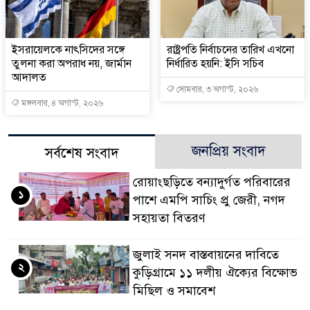
ইসরায়েলকে নাৎসিদের সঙ্গে
রাষ্ট্রপতি নির্বাচনের তারিখ এখনো
তুলনা করা অপরাধ নয়, জার্মান
নির্ধারিত হয়নি: ইসি সচিব
আদালত
সোমবার, ৩ অগাস্ট, ২০২৬
মঙ্গলবার, ৪ অগাস্ট, ২০২৬
জনপ্রিয় সংবাদ
সর্বশেষ সংবাদ
রোয়াংছড়িতে বন্যাদুর্গত পরিবারের
১
পাশে এমপি সাচিং প্রু জেরী, নগদ
সহায়তা বিতরণ
জুলাই সনদ বাস্তবায়নের দাবিতে
২
কুড়িগ্রামে ১১ দলীয় ঐক্যের বিক্ষোভ
মিছিল ও সমাবেশ