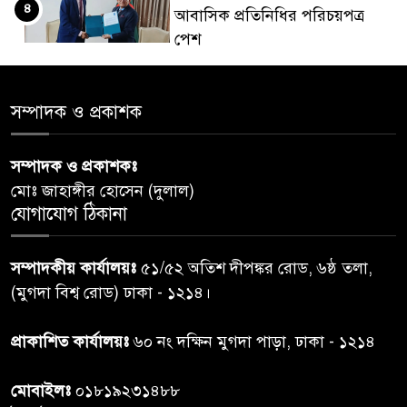
৪
আবাসিক প্রতিনিধির পরিচয়পত্র
পেশ
শেয়ার কেলেঙ্কারি: সাকিবের বিরুদ্ধে
৫
সম্পাদক ও প্রকাশক
তদন্ত শেষ পর্যায়ে, দ্রুত চার্জশিট
সম্পাদক ও প্রকাশকঃ
রাতের মধ্যে ঢাকাসহ ১০ অঞ্চলে
৬
মোঃ জাহাঙ্গীর হোসেন (দুলাল)
ঝড়বৃষ্টির পূর্বাভাস
যোগাযোগ ঠিকানা
প্রধানমন্ত্রীর সঙ্গে দেখা করে স্বপ্নপূরণ
৭
সম্পাদকীয় কার্যালয়ঃ
৫১/৫২ অতিশ দীপঙ্কর রোড, ৬ষ্ঠ তলা,
অনুশ্রীর, মিলল হারমোনিয়াম
(মুগদা বিশ্ব রোড) ঢাকা - ১২১৪।
উপহার
প্রাকাশিত কার্যালয়ঃ
৬০ নং দক্ষিন মুগদা পাড়া, ঢাকা - ১২১৪
২০ আগস্ট রাষ্ট্রপতি নির্বাচন,
৮
তফসিল প্রকাশ নির্বাচন কমিশনের
মোবাইলঃ
০১৮১৯২৩১৪৮৮