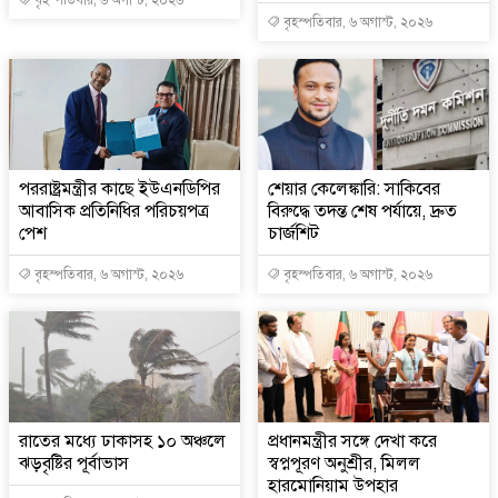
বৃহস্পতিবার, ৬ অগাস্ট, ২০২৬
পররাষ্ট্রমন্ত্রীর কা‌ছে ইউএনডিপির
শেয়ার কেলেঙ্কারি: সাকিবের
আবাসিক প্রতিনিধির পরিচয়পত্র
বিরুদ্ধে তদন্ত শেষ পর্যায়ে, দ্রুত
পেশ
চার্জশিট
বৃহস্পতিবার, ৬ অগাস্ট, ২০২৬
বৃহস্পতিবার, ৬ অগাস্ট, ২০২৬
রাতের মধ্যে ঢাকাসহ ১০ অঞ্চলে
প্রধানমন্ত্রীর সঙ্গে দেখা করে
ঝড়বৃষ্টির পূর্বাভাস
স্বপ্নপূরণ অনুশ্রীর, মিলল
হারমোনিয়াম উপহার