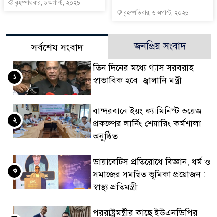
বৃহস্পতিবার, ৬ অগাস্ট, ২০২৬
বৃহস্পতিবার, ৬ অগাস্ট, ২০২৬
জনপ্রিয় সংবাদ
সর্বশেষ সংবাদ
তিন দিনের মধ্যে গ্যাস সরবরাহ
১
স্বাভাবিক হবে: জ্বালানি মন্ত্রী
বান্দরবানে ইয়ং ফ্যামিনিস্ট ভয়েজ
২
প্রকল্পের লার্নিং শেয়ারিং কর্মশালা
অনুষ্ঠিত
ডায়াবেটিস প্রতিরোধে বিজ্ঞান, ধর্ম ও
৩
সমাজের সমন্বিত ভূমিকা প্রয়োজন :
স্বাস্থ্য প্রতিমন্ত্রী
পররাষ্ট্রমন্ত্রীর কা‌ছে ইউএনডিপির