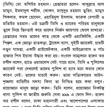
(ডিসি) মো. মশিউর রহমান। গ্রেপ্তাররা হলেন- আব্দুল্লাহ আল
মামুন, ইমদাদুল শরীফ, খোকন, মাসুদুর রহমান তুহিন, মামুন
শিকদার, কমল হোসেন, ওয়াহিদুল ইসলাম, ফারুক বেপারী ও
মতিউর রহমান। এই চক্রটি ডিবি ও র‌্যাবের পরিচয় মানুষকে
তুলে নিয়ে ছিনতাই করে তাদের নির্জন জায়গায় ফেলে রাখতো।
গ্রেপ্তারের সময় তাদের কাছ থেকে একটি ওয়াকিটকি, একটি
পিস্তল, এক জোড়া হাতকড়া, ট্রাভেল ব্যাগ, দুইটি জ্যাকেট, চারটি
নতুন গামছা, একটি প্রাইভেটকার, একটি মাইক্রোবাস ও পাঁচ
হাজার পিস ইয়াবা উদ্ধার করা হয়। সংবাদ সম্মেলনে হারুন অর
রশীদ বলেন, হাতে ওয়ারলেস সেট, গায়ে র‌্যাব, ডিবি ও পুলিশের
জ্যাকেট পরা দেখলেই তাদের পুলিশ বা র‌্যাব মনে করার কোন
কারণ নেই। তাদের যাচাই করুন। তারা সত্যিকারের আইন-
শৃঙ্খলা বাহিনীর সদস্য কিনা তা নিশ্চিত হয়ে কথা বলুন।
প্রয়োজনে মানুষ জড়ো করুন। তিনি বলেন, প্রয়োজনে নিকটস্থ
থানা পুলিশ বা জাতীয় জরুরি সেবা ৯৯৯ এ ফোন দিন। হারুন
অর রশীদ বলেন, ঢাকা মহানগরী এবং আশেপাশের এলাকায়