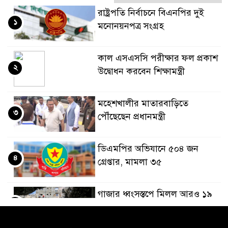
রাষ্ট্রপতি নির্বাচনে বিএনপির দুই
১
মনোনয়নপত্র সংগ্রহ
কাল এসএসসি পরীক্ষার ফল প্রকাশ
২
উদ্বোধন করবেন শিক্ষামন্ত্রী
মহেশখালীর মাতারবাড়িতে
৩
পৌঁছেছেন প্রধানমন্ত্রী
ডিএমপির অভিযানে ৫০৪ জন
৪
গ্রেপ্তার, মামলা ৩৫
গাজার ধ্বংসস্তূপে মিলল আরও ১৯
৫
লাশ, নিখোঁজ ৮ হাজারের বেশি