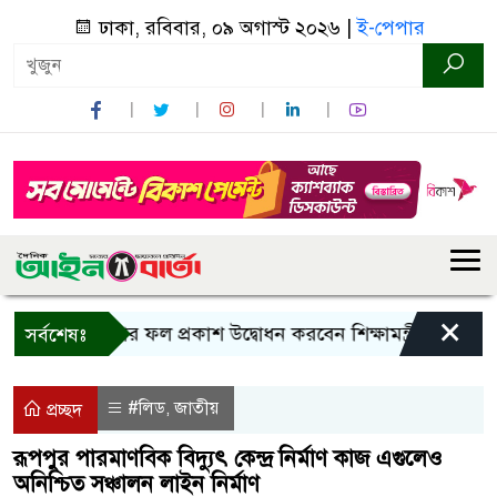
ঢাকা, রবিবার, ০৯ অগাস্ট ২০২৬ |
ই-পেপার
×
ি পরীক্ষার ফল প্রকাশ উদ্বোধন করবেন শিক্ষামন্ত্রী
মহেশখালী
সর্বশেষঃ
#লিড
জাতীয়
,
প্রচ্ছদ
রূপপুর পারমাণবিক বিদ্যুৎ কেন্দ্র নির্মাণ কাজ এগুলেও
অনিশ্চিত সঞ্চালন লাইন নির্মাণ