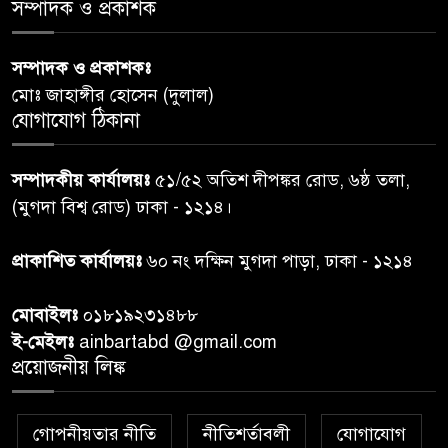
সম্পাদক ও প্রকাশক
কুলাউড়া সীমান্তে বিএসএফের
৬
গুলিতে বাংলাদেশি যুবক নিহত
সম্পাদক ও প্রকাশকঃ
মোঃ জাহাঙ্গীর হোসেন (দুলাল)
বগুড়ায় প্রাইভেটকারের ধাক্কায় স্বামী-
যোগাযোগ ঠিকানা
৭
স্ত্রী নিহত
সম্পাদকীয় কার্যালয়ঃ
৫১/৫২ অতিশ দীপঙ্কর রোড, ৬ষ্ঠ তলা,
কিসের হাসিনা! শুধু আওয়াজ-
(মুগদা বিশ্ব রোড) ঢাকা - ১২১৪।
৮
টাওয়াজ শোনা যায়: স্বরাষ্ট্রমন্ত্রী
প্রাকাশিত কার্যালয়ঃ
৬০ নং দক্ষিন মুগদা পাড়া, ঢাকা - ১২১৪
তিন দিনের মধ্যে গ্যাস সরবরাহ
৯
মোবাইলঃ
০১৮১৯২৩১৪৮৮
স্বাভাবিক হবে: জ্বালানি মন্ত্রী
ই-মেইলঃ
ainbartabd @gmail.com
প্রয়োজনীয় লিঙ্ক
বান্দরবানে ইয়ং ফ্যামিনিস্ট ভয়েজ
১০
প্রকল্পের লার্নিং শেয়ারিং কর্মশালা
অনুষ্ঠিত
গোপনীয়তার নীতি
নীতিশর্তাবলী
যোগাযোগ