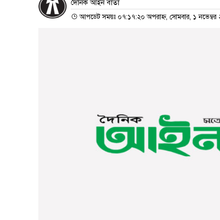
দৈনিক আইন বার্তা
আপডেট সময়ঃ ০৭:১৭:২০ অপরাহ্ন, সোমবার, ১ নভেম্বর