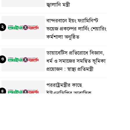
জ্বালানি মন্ত্রী
বান্দরবানে ইয়ং ফ্যামিনিস্ট
২
ভয়েজ প্রকল্পের লার্নিং শেয়ারিং
কর্মশালা অনুষ্ঠিত
ডায়াবেটিস প্রতিরোধে বিজ্ঞান,
৩
ধর্ম ও সমাজের সমন্বিত ভূমিকা
প্রয়োজন : স্বাস্থ্য প্রতিমন্ত্রী
পররাষ্ট্রমন্ত্রীর কা‌ছে
৪
ইউএনডিপির আবাসিক
প্রতিনিধির পরিচয়পত্র পেশ
শেয়ার কেলেঙ্কারি: সাকিবের
৫
বিরুদ্ধে তদন্ত শেষ পর্যায়ে, দ্রুত