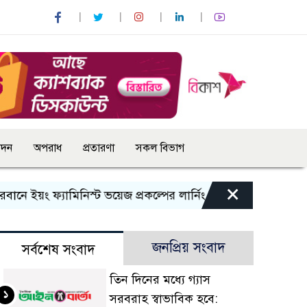
োদন
অপরাধ
প্রতারণা
সকল বিভাগ
×
য়ং ফ্যামিনিস্ট ভয়েজ প্রকল্পের লার্নিং শেয়ারিং কর্মশালা অনুষ্ঠিত
জনপ্রিয় সংবাদ
সর্বশেষ সংবাদ
তিন দিনের মধ্যে গ্যাস
১
সরবরাহ স্বাভাবিক হবে: