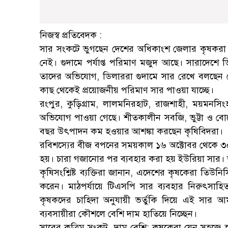
নিজস্ব প্রতিবেদক :
সার সংকটে ভুগছেন দেশের অধিকাংশ জেলার কৃষকরা।
নেই। গুদামে পর্যাপ্ত পরিমাণ মজুদ আছে। সারাদেশে
তাদের অভিযোগ, ডিলাররা গুদামে সার রেখে বলছেন ন
কাছ থেকেই প্রয়োজনীয় পরিমাণ সার পাওয়া যাচ্ছে।
রংপুর, কুড়িগ্রাম, লালমনিরহাট, রাজশাহী, ময়মনসিংহ
অভিযোগ পাওয়া গেছে। শীতকালীন সবজি, ভুট্টা ও 
বছর উৎপাদন কম হওয়ার আশঙ্কা করছেন কৃষিবিদরা।
রবিশস্যের বীজ বপনের সময়কাল ১৬ অক্টোবর থেকে ৩০ ন
হয়। চারা গজানোর পর ব্যবহার করা হয় ইউরিয়া সার।
কৃষিসংশ্নিষ্ট ব্যক্তিরা জানান, এদেশের কৃষকেরা তিউ
করেন। মাঠপর্যায়ে টিএসপি সার ব্যবহার নিরুৎস
কৃষকদের চাহিদা অনুযায়ী ভর্তুকি দিয়ে এই সার
ব্যবসায়ীরা কৌশলে বেশি দাম হাতিয়ে নিচ্ছেন।
সারের কৃত্রিম সংকট, দাম বেশি: কৃষকেরা যেন সহজে