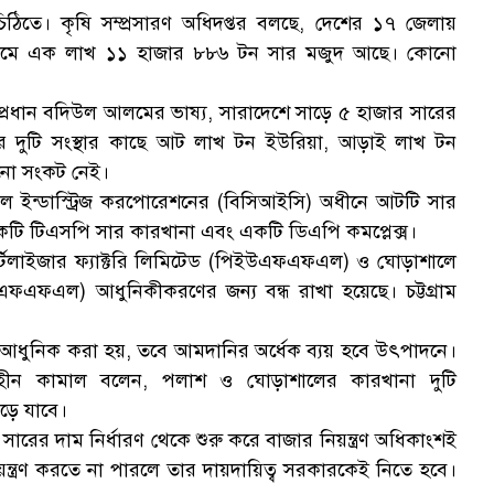
ঠিতে। কৃষি সম্প্রসারণ অধিদপ্তর বলছে, দেশের ১৭ জেলায়
 গুদামে এক লাখ ১১ হাজার ৮৮৬ টন সার মজুদ আছে। কোনো
-প্রধান বদিউল আলমের ভাষ্য, সারাদেশে সাড়ে ৫ হাজার সারের
র দুটি সংস্থার কাছে আট লাখ টন ইউরিয়া, আড়াই লাখ টন
নো সংকট নেই।
্যাল ইন্ডাস্ট্রিজ করপোরেশনের (বিসিআইসি) অধীনে আটটি সার
কটি টিএসপি সার কারখানা এবং একটি ডিএপি কমপ্লেক্স।
্টিলাইজার ফ্যাক্টরি লিমিটেড (পিইউএফএফএল) ও ঘোড়াশালে
ইউএফএফএল) আধুনিকীকরণের জন্য বন্ধ রাখা হয়েছে। চট্টগ্রাম
যদি আধুনিক করা হয়, তবে আমদানির অর্ধেক ব্যয় হবে উৎপাদনে।
ীন কামাল বলেন, পলাশ ও ঘোড়াশালের কারখানা দুটি
ড়ে যাবে।
রের দাম নির্ধারণ থেকে শুরু করে বাজার নিয়ন্ত্রণ অধিকাংশই
ত্রণ করতে না পারলে তার দায়দায়িত্ব সরকারকেই নিতে হবে।